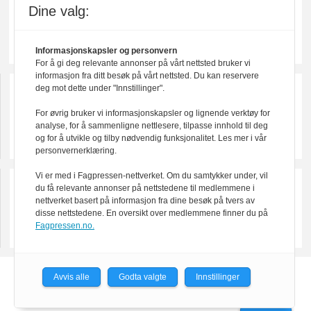
Dine valg:
Informasjonskapsler og personvern
For å gi deg relevante annonser på vårt nettsted bruker vi
informasjon fra ditt besøk på vårt nettsted. Du kan reservere
deg mot dette under "Innstillinger".
For øvrig bruker vi informasjonskapsler og lignende verktøy for
analyse, for å sammenligne nettlesere, tilpasse innhold til deg
og for å utvikle og tilby nødvendig funksjonalitet. Les mer i vår
personvernerklæring.
Vi er med i Fagpressen-nettverket. Om du samtykker under, vil
du få relevante annonser på nettstedene til medlemmene i
nettverket basert på informasjon fra dine besøk på tvers av
disse nettstedene. En oversikt over medlemmene finner du på
Fagpressen.no.
Avvis alle
Godta valgte
Innstillinger
Powered by Labrador CMS