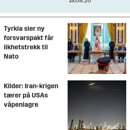
18.08.26
Tyrkia sier ny
forsvarspakt får
likhetstrekk til
Nato
Kilder: Iran-krigen
tærer på USAs
våpenlagre