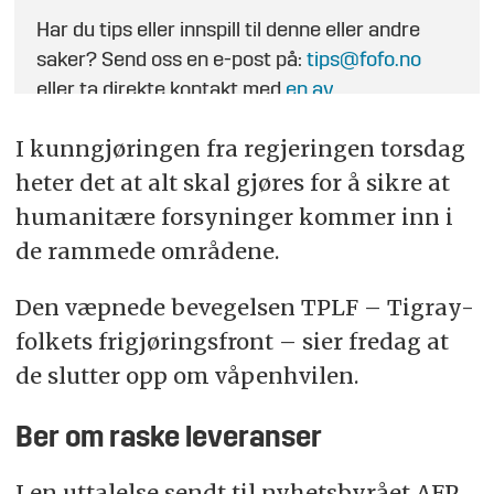
Har du tips eller innspill til denne eller andre
saker? Send oss en e-post på:
tips@fofo.no
eller ta direkte kontakt med
en av
journalistene
.
I kunngjøringen fra regjeringen torsdag
heter det at alt skal gjøres for å sikre at
humanitære forsyninger kommer inn i
de rammede områdene.
Den væpnede bevegelsen TPLF – Tigray-
folkets frigjøringsfront – sier fredag at
de slutter opp om våpenhvilen.
Ber om raske leveranser
I en uttalelse sendt til nyhetsbyrået AFP