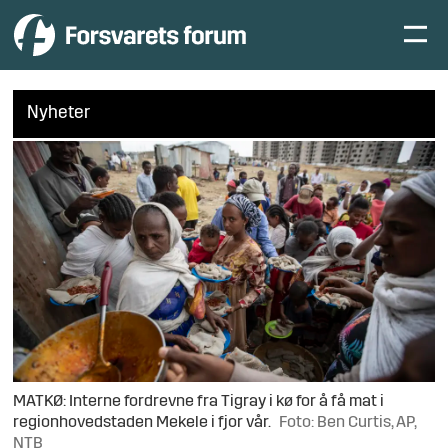
Nyheter
MATKØ: Interne fordrevne fra Tigray i kø for å få mat i
regionhovedstaden Mekele i fjor vår.
Foto: Ben Curtis, AP,
NTB