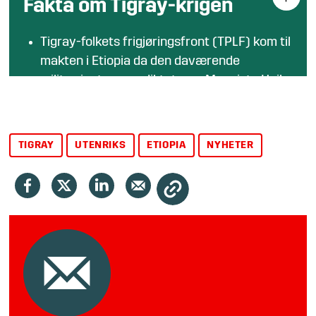
Fakta om Tigray-krigen
Tigray-folkets frigjøringsfront (TPLF) kom til
makten i Etiopia da den daværende
militærjuntaen og diktatoren Mengistu Haile
Mariam ble styrtet i 1991.
TPLF og tigrayene, som utgjør 6–7 prosent
av Etiopias befolkning, tok full kontroll over
TIGRAY
UTENRIKS
ETIOPIA
NYHETER
landets militære styrker og
etterretningsvesen, noe de hadde helt fram
til Abiy Ahmed ble statsminister i 2018.
Året etter fikk Abiy Nobels fredspris for sin
innsats for å løse en mangeårig konflikt med
nabolandet Eritrea.
Abiy, som tilhører oromofolket, den største
folkegruppen i Etiopia, anklaget TPLF for