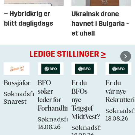
regionhovedstaden Mekele i desember
2020.
– Hybridkrig er
Ukrainsk drone
Det kom en rekke meldinger og rapporter
blitt dagligdags
havnet i Bulgaria -
om massakrer og massevoldtekter fra
et uhell
området. Flere TPLF-ledere ble likvidert i
tiden etter.
LEDIGE STILLINGER
>
I fjor sommer gjenerobret TPLF Mekele.
Kampene har siden spredt seg til
naboregionene Afar og Amhara.
Bussjåfør
BFO
Er du
Er du
FN
advarer
om at flere millioner mennesker i
søker
BFOs
vår nye
Tigray er rammet av ekstrem matmangel.
Søknadsfrist:
leder for
nye
Rekrutteri
Snarest
Abiys regjering beskyldes for hindre
Forhandlingsutvalget
Teigsjef
leveranser av nødhjelp til regionen.
Søknadsfr
MidtVest?
18.08.26
Søknadsfrist:
18.08.26
Søknadsfrist: