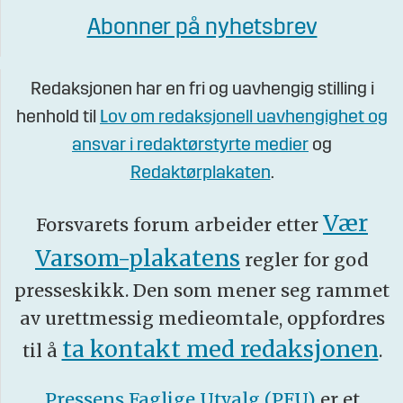
Abonner på nyhetsbrev
Redaksjonen har en fri og uavhengig stilling i
henhold til
Lov om redaksjonell uavhengighet og
ansvar i redaktørstyrte medier
og
Redaktørplakaten
.
Vær
Forsvarets forum arbeider etter
Varsom-plakatens
regler for god
presseskikk. Den som mener seg rammet
av urettmessig medieomtale, oppfordres
ta kontakt med redaksjonen
til å
.
Pressens Faglige Utvalg (PFU)
er et