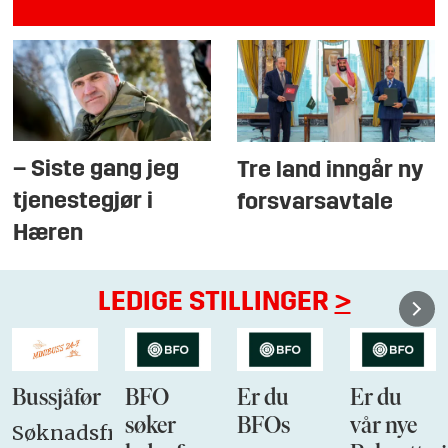
– Siste gang jeg
Tre land inngår ny
tjenestegjør i
forsvarsavtale
Hæren
LEDIGE STILLINGER
>
Bussjåfør
BFO
Er du
Er du
søker
BFOs
vår nye
Søknadsfrist: