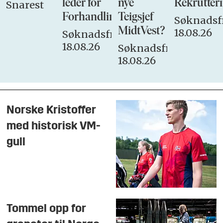
leder for
nye
Rekrutteri
Snarest
Forhandlingsutvalget
Teigsjef
Søknadsfr
MidtVest?
18.08.26
Søknadsfrist:
18.08.26
Søknadsfrist:
18.08.26
Norske Kristoffer
med historisk VM-
gull
Tommel opp for