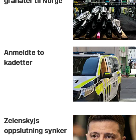
granater til Norge
Anmeldte to
kadetter
Zelenskyjs
oppslutning synker