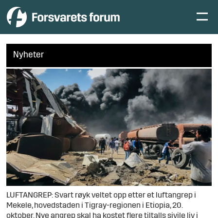
Nyheter
LUFTANGREP: Svart røyk veltet opp etter et luftangrep i
Mekele, hovedstaden i Tigray-regionen i Etiopia, 20.
oktober. Nye angrep skal ha kostet flere tiltalls sivile liv i