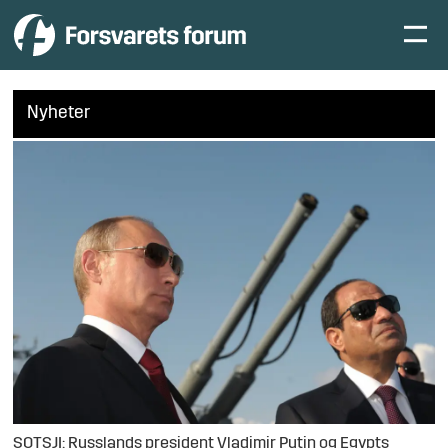
Nyheter
SOTSJI: Russlands president Vladimir Putin og Egypts