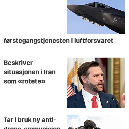
førstegangstjenesten i luftforsvaret
Beskriver
situasjonen i Iran
som «rotete»
Tar i bruk ny anti-