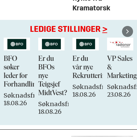
Kramatorsk
LEDIGE STILLINGER
>
BFO
Er du
Er du
VP Sales
søker
BFOs
vår nye
&
leder for
nye
Rekrutteringsansvarli
Marketing
Forhandlingsutvalget
Teigsjef
Søknadsfrist:
Søknadsfr
MidtVest?
18.08.26
23.08.26
Søknadsfrist:
18.08.26
Søknadsfrist:
18.08.26