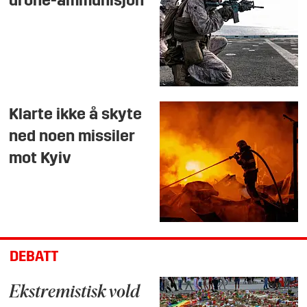
drone-ammunisjon
Klarte ikke å skyte
ned noen missiler
mot Kyiv
DEBATT
Ekstremistisk vold