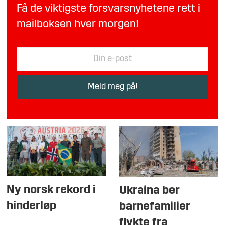
Få de viktigste forsvarsnyhetene rett i
mailboksen hver morgen!
Ny norsk rekord i
Ukraina ber
hinderløp
barnefamilier
flykte fra