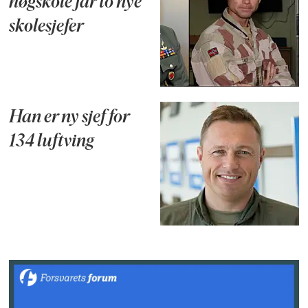
høgskole får to nye
skolesjefer
Han er ny sjef for
134 luftving