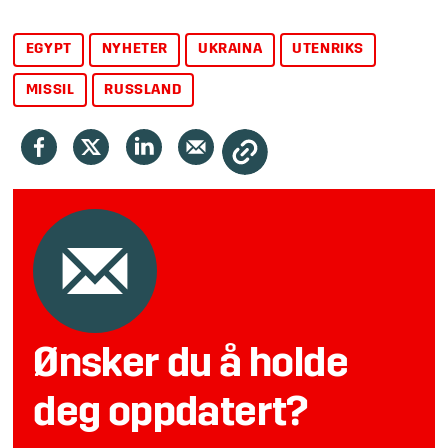
EGYPT
NYHETER
UKRAINA
UTENRIKS
MISSIL
RUSSLAND
Ønsker du å holde
deg oppdatert?