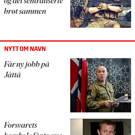
og det sentraliserte
brøt sammen
NYTT OM NAVN
Får ny jobb på
Jåttå
Forsvarets