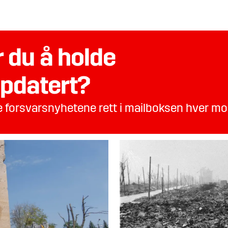
 du å holde
pdatert?
te forsvarsnyhetene rett i mailboksen hver m