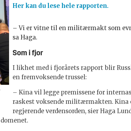
Her kan du lese hele rapporten.
– Vi er vitne til en militærmakt som evn
sa Haga.
Som i fjor
I likhet med i fjorårets rapport blir Ru
en fremvoksende trussel:
-
– Kina vil legge premissene for interna
raskest voksende militærmakten. Kina ø
regjerende verdensorden, sier Haga Lun
 domenet. 