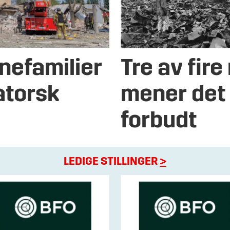
nefamilier
Tre av fir
atorsk
mener det
forbudt
LEDIGE STILLINGER
>