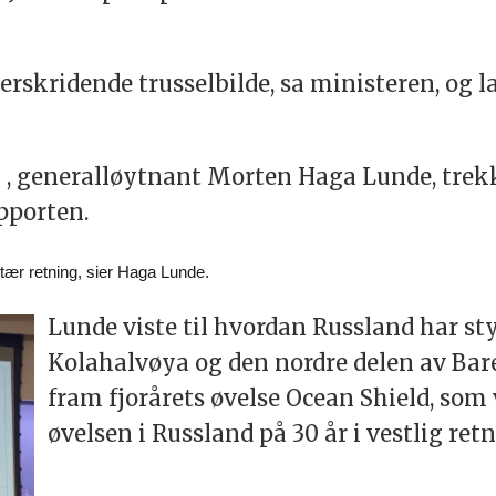
rskridende trusselbilde, sa ministeren, og la t
en , generalløytnant Morten Haga Lunde, tre
apporten.
tær retning, sier Haga Lunde. 
Lunde viste til hvordan Russland har st
Kolahalvøya og den nordre delen av Bare
fram fjorårets øvelse Ocean Shield, som
øvelsen i Russland på 30 år i vestlig ret