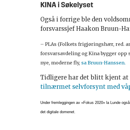
KINA i Søkelyset
Også i forrige ble den voldso
forsvarssjef Haakon Bruun-H
– PLAs (Folkets frigjøringshær, red. an
forsvarsavdeling og Kina bygger opp s
nye, moderne fly,
sa Bruun-Hanssen.
Tidligere har det blitt kjent a
tilnærmet selvforsynt med vå
Under fremleggingen av «Fokus 2020» la Lunde også v
det digitale domenet.