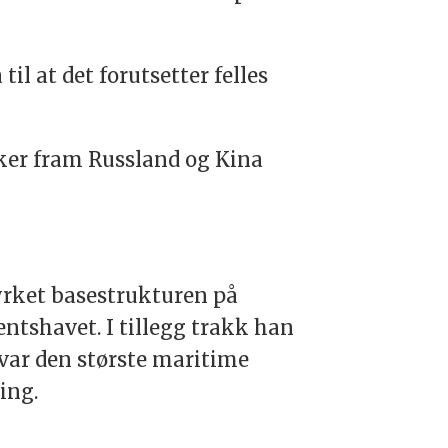
il at det forutsetter felles
kker fram Russland og Kina
yrket basestrukturen på
ntshavet. I tillegg trakk han
 var den største maritime
ning.