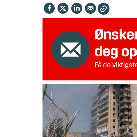
Ønsker
deg op
Få de viktigs