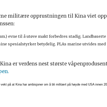
mme militære opprustningen til Kina viet o
anssen:
m.) evne til å utøve makt forbedres stadig. Landbaserte 
ine spesialstyrker betydelig. PLAs marine utvides med u
t Kina er verdens nest største våpenprodusent
pen.
ekt på at Kina har ambisjoner om å bli militært på høyde med USA innen 205