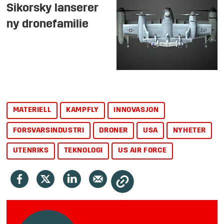
Sikorsky lanserer
ny dronefamilie
MATERIELL
KAMPFLY
INNOVASJON
FORSVARSINDUSTRI
DRONER
USA
NYHETER
UTENRIKS
TEKNOLOGI
US AIR FORCE