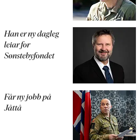
Han er ny dagleg
leiar for
Sønstebyfondet
Får ny jobb på
Jåttå