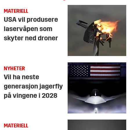
MATERIELL
USA vil produsere
laservåpen som
skyter ned droner
NYHETER
Vil ha neste
generasjon jagerfly
på vingene i 2028
MATERIELL