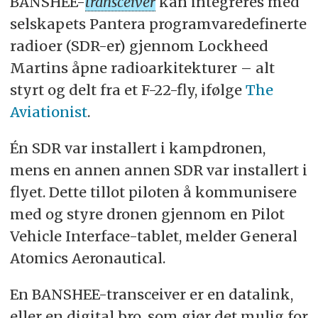
BANSHEE-
transceiver
kan integreres med
selskapets Pantera programvaredefinerte
radioer (SDR-er) gjennom Lockheed
Martins åpne radioarkitekturer – alt
styrt og delt fra et F-22-fly, ifølge
The
Aviationist
.
Én SDR var installert i kampdronen,
mens en annen annen SDR var installert i
flyet. Dette tillot piloten å kommunisere
med og styre dronen gjennom en Pilot
Vehicle Interface-tablet, melder General
Atomics Aeronautical.
En BANSHEE-transceiver er en datalink,
eller en digital bro, som gjør det mulig for