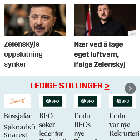
Zelenskyjs
Nær ved å lage
oppslutning
eget luftvern,
synker
ifølge Zelenskyj
LEDIGE STILLINGER
>
Bussjåfør
BFO
Er du
Er du
søker
BFOs
vår nye
Søknadsfrist:
leder for
nye
Rekrutteri
Snarest