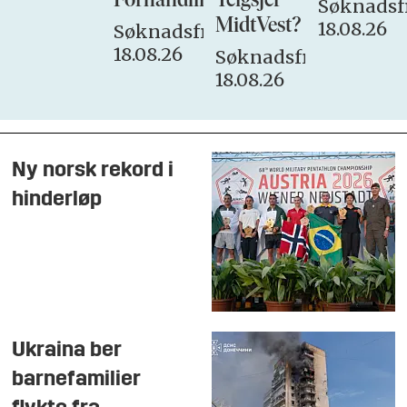
Forhandlingsutvalget
Teigsjef
Søknadsfr
MidtVest?
18.08.26
Søknadsfrist:
18.08.26
Søknadsfrist:
18.08.26
Ny norsk rekord i
hinderløp
Ukraina ber
barnefamilier