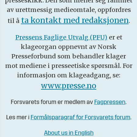
presseskikk. Den som mener seg rammet
av urettmessig medieomtale, oppfordres
ta kontakt med redaksjonen
til å
.
Pressens Faglige Utvalg (PFU)
er et
klageorgan oppnevnt av Norsk
Presseforbund som behandler klager
mot mediene i presseetiske spørsmål. For
informasjon om klageadgang, se:
www.presse.no
Forsvarets forum er medlem av
Fagpressen
.
Les mer i
Formålsparagraf for Forsvarets forum
.
About us in English