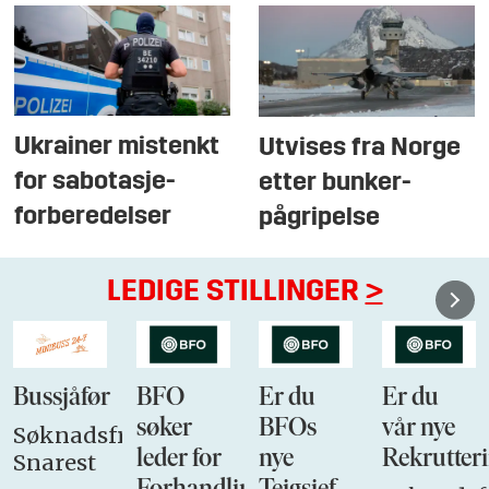
Ukrainer mistenkt
Utvises fra Norge
for sabotasje-
etter bunker-
forberedelser
pågripelse
LEDIGE STILLINGER
>
Bussjåfør
BFO
Er du
Er du
søker
BFOs
vår nye
Søknadsfrist:
leder for
nye
Rekrutteri
Snarest