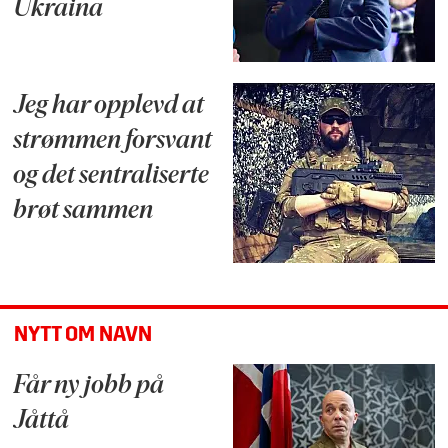
Ukraina
Jeg har opplevd at
strømmen forsvant
og det sentraliserte
brøt sammen
NYTT OM NAVN
Får ny jobb på
Jåttå