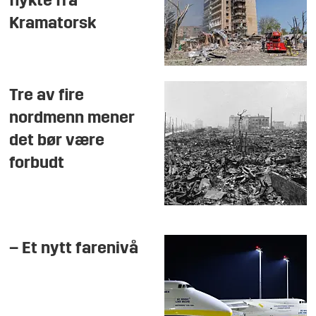
flykte fra
Kramatorsk
Tre av fire
nordmenn mener
det bør være
forbudt
– Et nytt farenivå