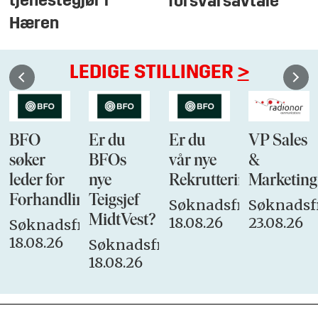
tjenestegjør i
forsvarsavtale
Hæren
LEDIGE STILLINGER
>
BFO
Er du
Er du
VP Sales
søker
BFOs
vår nye
&
ist:
leder for
nye
Rekrutteringsansvarli
Marketing
Forhandlingsutvalget
Teigsjef
Søknadsfrist:
Søknadsfr
MidtVest?
18.08.26
23.08.26
Søknadsfrist:
18.08.26
Søknadsfrist:
18.08.26