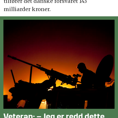
tilfører det danske forsvaret 143
milliarder kroner.
Veteran: – Jeg er redd dette