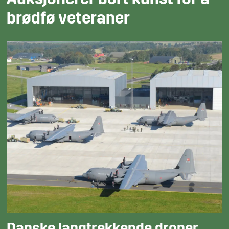
Auksjonerer bort kunst for å
brødfø veteraner