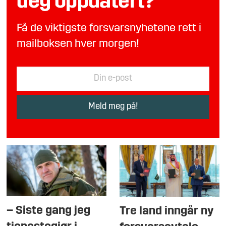
deg oppdatert?
Få de viktigste forsvarsnyhetene rett i
mailboksen hver morgen!
– Siste gang jeg
Tre land inngår ny