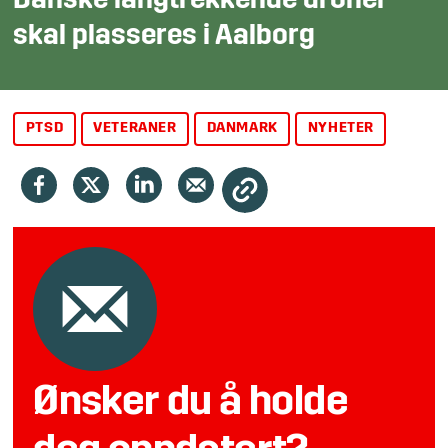
Danske langtrekkende droner
skal plasseres i Aalborg
PTSD
VETERANER
DANMARK
NYHETER
Ønsker du å holde