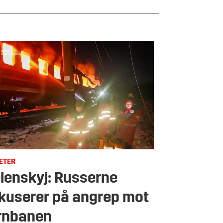
ETER
lenskyj: Russerne
kuserer på angrep mot
rnbanen