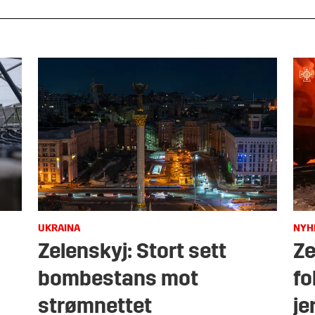
UKRAINA
NYH
Zelenskyj: Stort sett
Ze
bombestans mot
fo
strømnettet
je