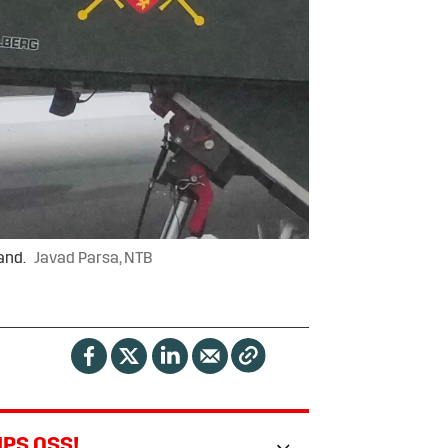
and.
Javad Parsa, NTB
IPS OSS!