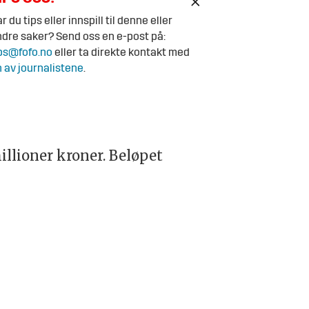
r du tips eller innspill til denne eller
dre saker? Send oss en e-post på:
ps@fofo.no
eller ta direkte kontakt med
 av journalistene
.
illioner kroner. Beløpet
.