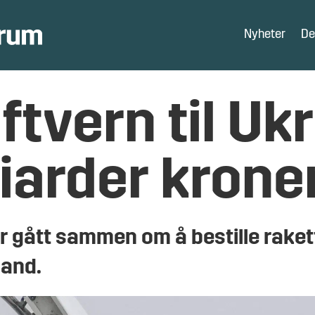
Nyheter
De
uftvern til Uk
liarder krone
gått sammen om å bestille rakette
land.