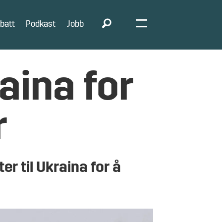
batt
Podkast
Jobb
raina for
r
r til Ukraina for å