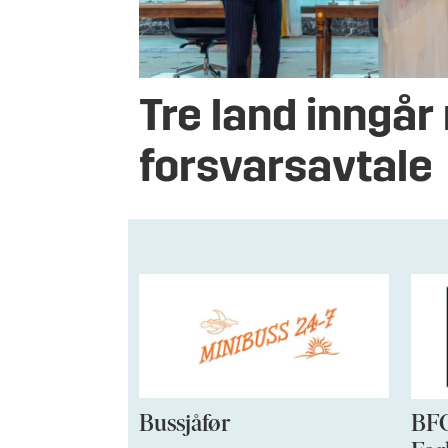
Tre land inngår
forsvarsavtale
Bussjåfør
BFO