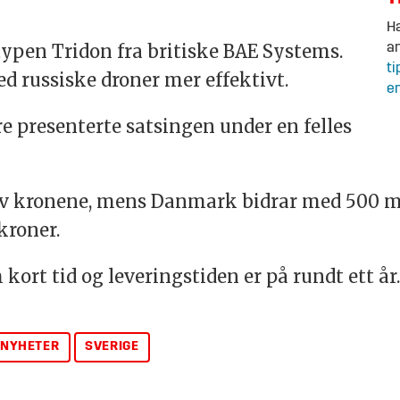
Ha
typen Tridon fra britiske BAE Systems.
an
ti
d russiske droner mer effektivt.
en
e presenterte satsingen under en felles
r av kronene, mens Danmark bidrar med 500 m
kroner.
ort tid og leveringstiden er på rundt ett år
NYHETER
SVERIGE