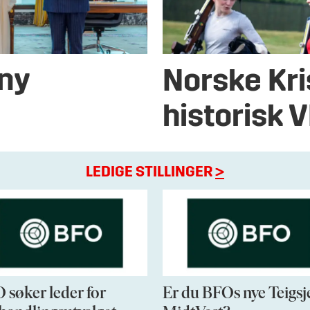
 ny
Norske Kri
historisk 
LEDIGE STILLINGER
>
 søker leder for
Er du BFOs nye Teigsj