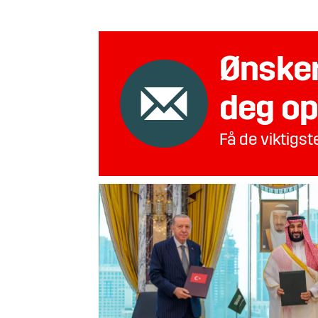
Ønsker
deg op
Få de viktigs