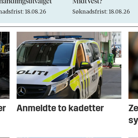
handlingsutvalget
MidtVest?
adsfrist: 18.08.26
Søknadsfrist: 18.08.26
er
Anmeldte to kadetter
Ze
sy