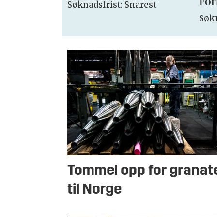
For
Søknadsfrist: Snarest
Søkn
Tommel opp for granat
til Norge