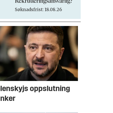
Rekrutteringsansvarlig?
Søknadsfrist:
Søknadsfrist: 18.08.26
lenskyjs oppslutning
nker