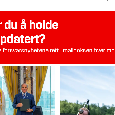
 du å holde
pdatert?
te forsvarsnyhetene rett i mailboksen hver m