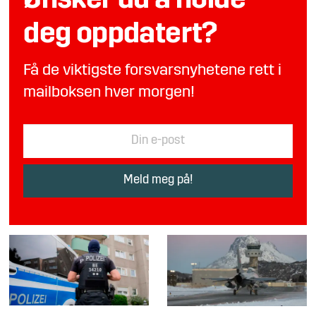
Ønsker du å holde
deg oppdatert?
Få de viktigste forsvarsnyhetene rett i
mailboksen hver morgen!