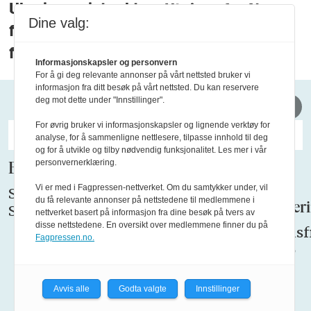
Ukrainer mistenkt
Utvises fra Norge
Dine valg:
for sabotasje-
etter bunker-
forberedelser
pågripelse
Informasjonskapsler og personvern
For å gi deg relevante annonser på vårt nettsted bruker vi
informasjon fra ditt besøk på vårt nettsted. Du kan reservere
LEDIGE STILLINGER
>
deg mot dette under "Innstillinger".
For øvrig bruker vi informasjonskapsler og lignende verktøy for
analyse, for å sammenligne nettlesere, tilpasse innhold til deg
og for å utvikle og tilby nødvendig funksjonalitet. Les mer i vår
personvernerklæring.
Bussjåfør
BFO
Er du
Er du
søker
BFOs
vår nye
Vi er med i Fagpressen-nettverket. Om du samtykker under, vil
Søknadsfrist:
du få relevante annonser på nettstedene til medlemmene i
leder for
nye
Rekrutteri
Snarest
nettverket basert på informasjon fra dine besøk på tvers av
Forhandlingsutvalget
Teigsjef
disse nettstedene. En oversikt over medlemmene finner du på
Søknadsfr
Fagpressen.no.
MidtVest?
18.08.26
Søknadsfrist:
18.08.26
Søknadsfrist:
18.08.26
Avvis alle
Godta valgte
Innstillinger