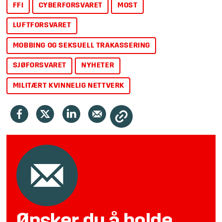
FFI
CYBERFORSVARET
MOST
LUFTFORSVARET
MOBBING OG SEKSUELL TRAKASSERING
SJØFORSVARET
NYHETER
MILITÆRT KVINNELIG NETTVERK