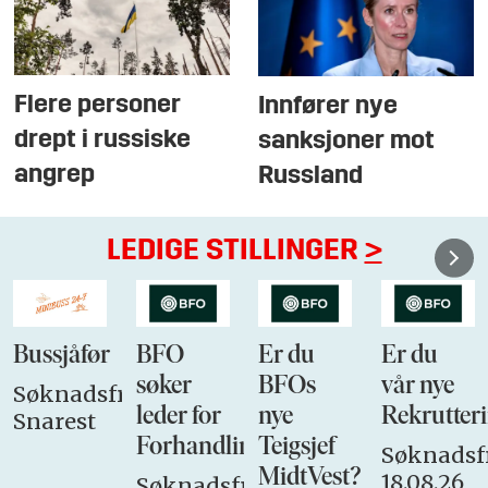
Flere personer
Innfører nye
drept i russiske
sanksjoner mot
angrep
Russland
LEDIGE STILLINGER
>
Bussjåfør
BFO
Er du
Er du
søker
BFOs
vår nye
Søknadsfrist:
leder for
nye
Rekrutteri
Snarest
Forhandlingsutvalget
Teigsjef
Søknadsfr
MidtVest?
18.08.26
Søknadsfrist: