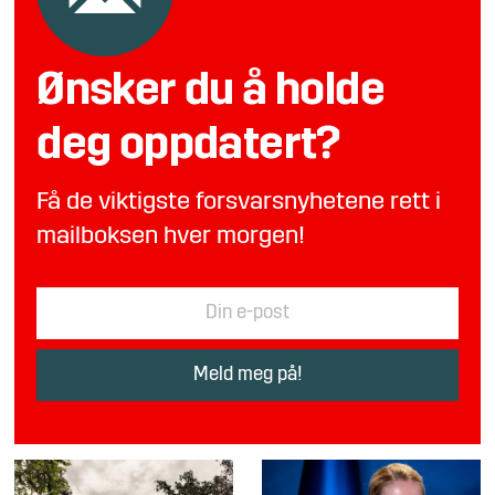
Ønsker du å holde
deg oppdatert?
Få de viktigste forsvarsnyhetene rett i
mailboksen hver morgen!