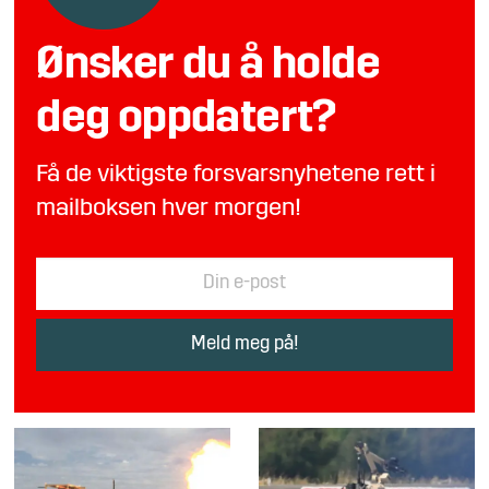
Ønsker du å holde
deg oppdatert?
Få de viktigste forsvarsnyhetene rett i
mailboksen hver morgen!