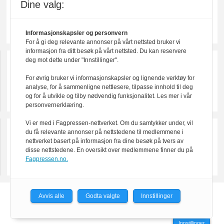
Dine valg:
Informasjonskapsler og personvern
For å gi deg relevante annonser på vårt nettsted bruker vi
informasjon fra ditt besøk på vårt nettsted. Du kan reservere
deg mot dette under "Innstillinger".
For øvrig bruker vi informasjonskapsler og lignende verktøy for
analyse, for å sammenligne nettlesere, tilpasse innhold til deg
og for å utvikle og tilby nødvendig funksjonalitet. Les mer i vår
personvernerklæring.
Vi er med i Fagpressen-nettverket. Om du samtykker under, vil
du få relevante annonser på nettstedene til medlemmene i
nettverket basert på informasjon fra dine besøk på tvers av
disse nettstedene. En oversikt over medlemmene finner du på
Fagpressen.no.
Avvis alle
Godta valgte
Innstillinger
Powered by Labrador CMS
Innstillinger