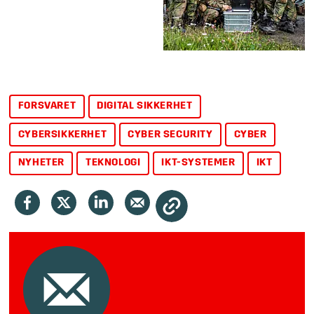
FORSVARET
DIGITAL SIKKERHET
CYBERSIKKERHET
CYBER SECURITY
CYBER
NYHETER
TEKNOLOGI
IKT-SYSTEMER
IKT