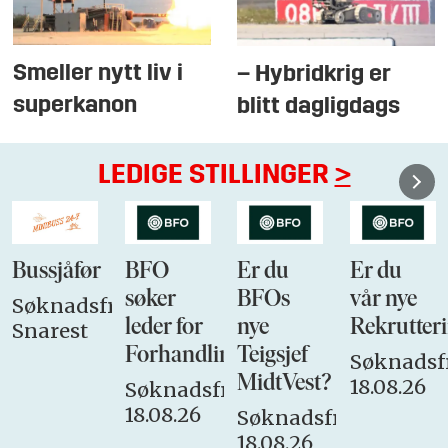
Smeller nytt liv i
– Hybridkrig er
superkanon
blitt dagligdags
LEDIGE STILLINGER
>
Bussjåfør
BFO
Er du
Er du
søker
BFOs
vår nye
Søknadsfrist:
leder for
nye
Rekrutteri
Snarest
Forhandlingsutvalget
Teigsjef
Søknadsfr
MidtVest?
18.08.26
Søknadsfrist:
18.08.26
Søknadsfrist:
18.08.26