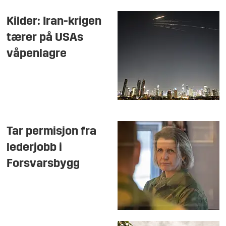
Kilder: Iran-krigen
tærer på USAs
våpenlagre
Tar permisjon fra
lederjobb i
Forsvarsbygg