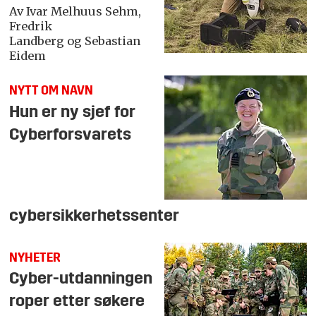
Av Ivar Melhuus Sehm,
Fredrik
Landberg og Sebastian
Eidem
NYTT OM NAVN
Hun er ny sjef for
Cyberforsvarets
cybersikkerhetssenter
NYHETER
Cyber-utdanningen
roper etter søkere