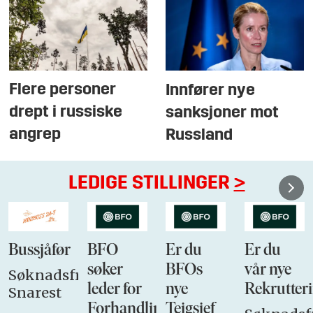
Flere personer
Innfører nye
drept i russiske
sanksjoner mot
angrep
Russland
LEDIGE STILLINGER
>
Bussjåfør
BFO
Er du
Er du
søker
BFOs
vår nye
Søknadsfrist:
leder for
nye
Rekrutteri
Snarest
Forhandlingsutvalget
Teigsjef