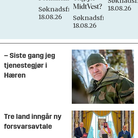
Søknadsfr
MidtVest?
18.08.26
Søknadsfrist:
18.08.26
Søknadsfrist:
18.08.26
– Siste gang jeg
tjenestegjør i
Hæren
Tre land inngår ny
forsvarsavtale