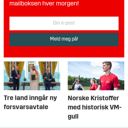
mailboksen hver morgen!
Tre land inngår ny
Norske Kristoffer
forsvarsavtale
med historisk VM-
gull