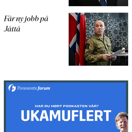
Får ny jobb på
Jåttå