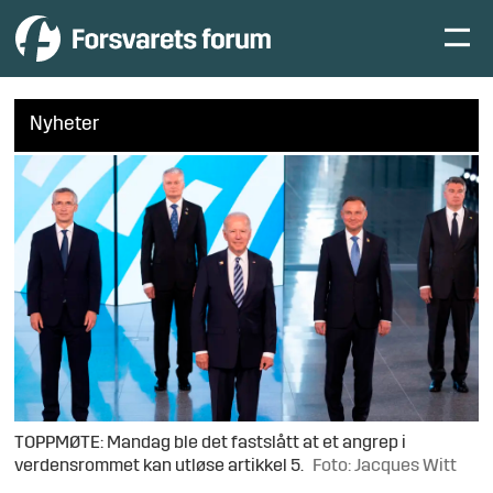
Nyheter
TOPPMØTE: Mandag ble det fastslått at et angrep i
verdensrommet kan utløse artikkel 5.
Foto: Jacques Witt