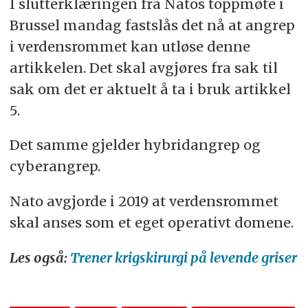
I slutterklæringen fra
Nato
s toppmøte i
Brussel mandag fastslås det nå
at
angrep
i verdensrommet
kan
utløse
denne
artikkel
en. Det skal avgjøres fra sak til
sak om det er aktuelt å ta i bruk
artikkel
5
.
Det samme gjelder hybridangrep og
cyberangrep.
Nato
avgjorde i 2019
at
verdensrommet
skal anses som et eget oper
at
ivt domene.
Les også:
Trener krigskirurgi på levende griser