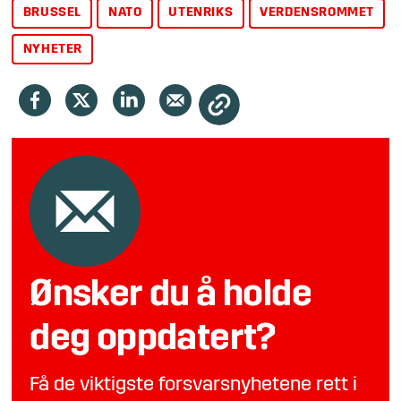
BRUSSEL
NATO
UTENRIKS
VERDENSROMMET
NYHETER
Ønsker du å holde
deg oppdatert?
Få de viktigste forsvarsnyhetene rett i