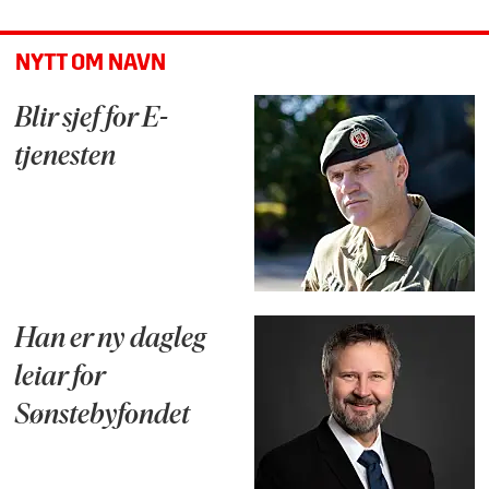
NYTT OM NAVN
Blir sjef for E-
tjenesten
Han er ny dagleg
leiar for
Sønstebyfondet