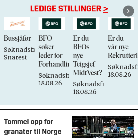
LEDIGE STILLINGER
>
Bussjåfør
BFO
Er du
Er du
søker
BFOs
vår nye
Søknadsfrist:
leder for
nye
Rekrutteri
Snarest
Forhandlingsutvalget
Teigsjef
Søknadsfr
MidtVest?
18.08.26
Søknadsfrist:
18.08.26
Søknadsfrist:
18.08.26
Tommel opp for
granater til Norge