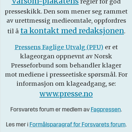
Varsom-plakatens
regler for god
presseskikk. Den som mener seg rammet
av urettmessig medieomtale, oppfordres
ta kontakt med redaksjonen
til å
.
Pressens Faglige Utvalg (PFU)
er et
klageorgan oppnevnt av Norsk
Presseforbund som behandler klager
mot mediene i presseetiske spørsmål. For
informasjon om klageadgang, se:
www.presse.no
Forsvarets forum er medlem av
Fagpressen
.
Les mer i
Formålsparagraf for Forsvarets forum
.