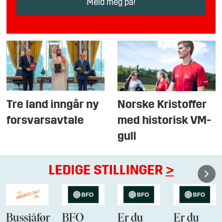
Tre land inngår ny
Norske Kristoffer
forsvarsavtale
med historisk VM-
gull
LEDIGE STILLINGER
>
Bussjåfør
BFO
Er du
Er du