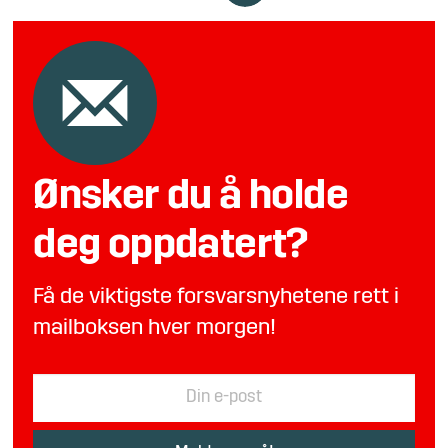
Ønsker du å holde
deg oppdatert?
Få de viktigste forsvarsnyhetene rett i
mailboksen hver morgen!