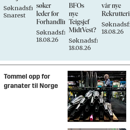
søker
BFOs
vår nye
Søknadsfrist:
leder for
nye
Rekrutteri
Snarest
Forhandlingsutvalget
Teigsjef
Søknadsfr
MidtVest?
18.08.26
Søknadsfrist:
18.08.26
Søknadsfrist:
18.08.26
Tommel opp for
granater til Norge