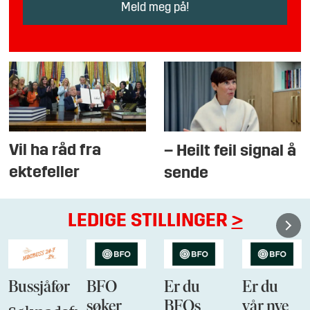
Vil ha råd fra
– Heilt feil signal å
ektefeller
sende
LEDIGE STILLINGER
>
Bussjåfør
BFO
Er du
Er du
søker
BFOs
vår nye