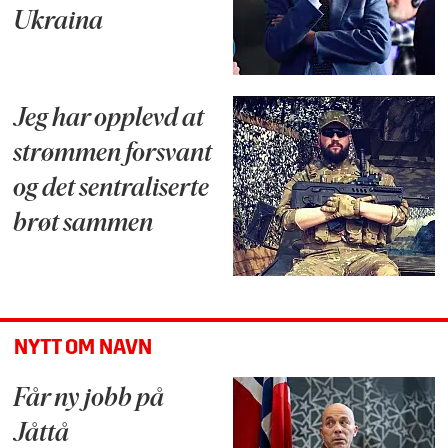
Ukraina
Jeg har opplevd at
strømmen forsvant
og det sentraliserte
brøt sammen
NYTT OM NAVN
Får ny jobb på
Jåttå