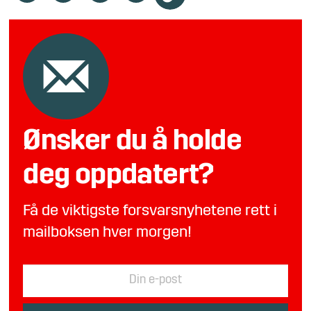
Ønsker du å holde
deg oppdatert?
Få de viktigste forsvarsnyhetene rett i
mailboksen hver morgen!