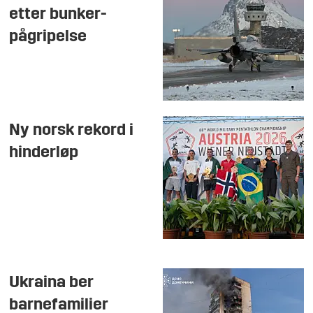
etter bunker-
pågripelse
Ny norsk rekord i
hinderløp
Ukraina ber
barnefamilier