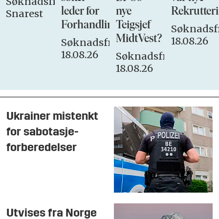
Søknadsfrist:
leder for
nye
Rekrutteri
Snarest
Forhandlingsutvalget
Teigsjef
Søknadsfr
MidtVest?
18.08.26
Søknadsfrist:
18.08.26
Søknadsfrist:
18.08.26
Ukrainer mistenkt
for sabotasje-
forberedelser
Utvises fra Norge