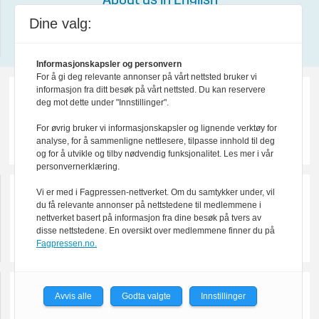
About us in English
Dine valg:
Design by Nordström Design
Informasjonskapsler og personvern
For å gi deg relevante annonser på vårt nettsted bruker vi
informasjon fra ditt besøk på vårt nettsted. Du kan reservere
deg mot dette under "Innstillinger".
For øvrig bruker vi informasjonskapsler og lignende verktøy for
analyse, for å sammenligne nettlesere, tilpasse innhold til deg
og for å utvikle og tilby nødvendig funksjonalitet. Les mer i vår
personvernerklæring.
Vi er med i Fagpressen-nettverket. Om du samtykker under, vil
du få relevante annonser på nettstedene til medlemmene i
nettverket basert på informasjon fra dine besøk på tvers av
disse nettstedene. En oversikt over medlemmene finner du på
Fagpressen.no.
Avvis alle
Godta valgte
Innstillinger