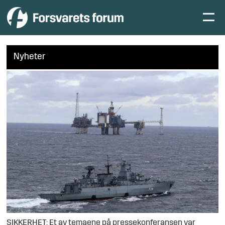
Nyheter
SIKKERHET: Et av temaene på pressekonferansen var