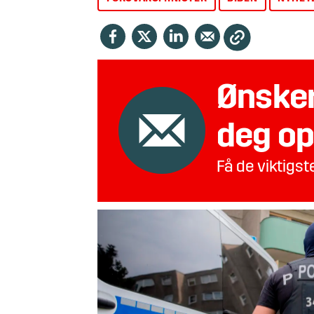
Ønsker
deg op
Få de viktigs