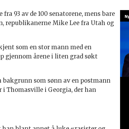
e fra 93 av de 100 senatorene, mens bare
Ny
n, republikanerne Mike Lee fra Utah og
 kjent som en stor mann med en
 gjennom årene i liten grad søkt
en bakgrunn som sønn av en postmann
 Thomasville i Georgia, der han
 han blant annet å luke «rasister og