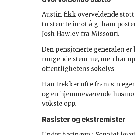
Austin fikk overveldende støtt
to stemte imot å gi ham poste
Josh Hawley fra Missouri.
Den pensjonerte generalen er
rungende stemme, men har opp
offentlighetens søkelys.
Han trekker ofte fram sin eg
og en hjemmeværende husmor i
vokste opp.
Rasister og ekstremister
Under høringen i Senatet lovet