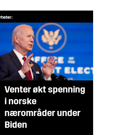
heter:
Venter økt spenning
i norske
nærområder under
Biden