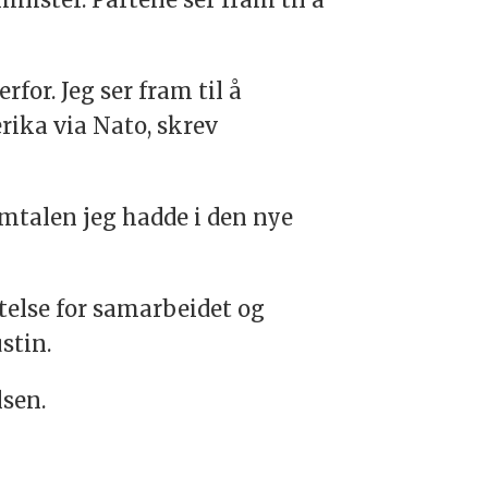
for. Jeg ser fram til å
ika via Nato, skrev
amtalen jeg hadde i den nye
ttelse for samarbeidet og
stin.
lsen.