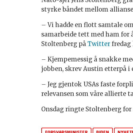
styrke båndet mellom allians
– Vi hadde en flott samtale om 
samarbeide tett med ham for 
Stoltenberg
på
Twitter
fredag 
– Kjempemessig å snakke me
jobben, skrev Austin etterpå i
– Jeg gjentok USAs faste forpl
relevansen som våre allierte t
Onsdag ringte
Stoltenberg
for
FORSVARSMINISTER
BIDEN
NYHET