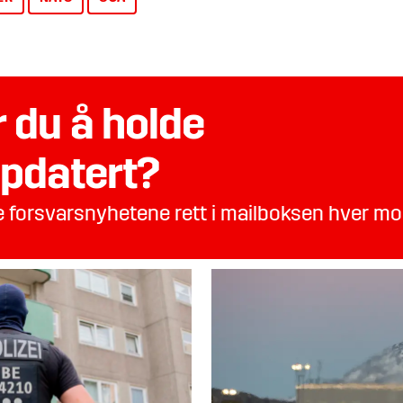
 du å holde
pdatert?
te forsvarsnyhetene rett i mailboksen hver m