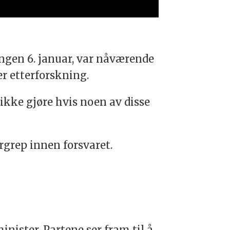
gen 6. januar, var nåværende
der etterforskning.
ikke gjøre hvis noen av disse
.
ergrep innen
forsvaret
.
nister. Partene ser fram til å