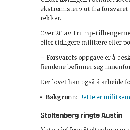
ekstremister» ut fra
forsvaret
rekker.
Over 20 av Trump-tilhengerne
eller tidligere militære eller p
–
Forsvaret
s oppgave er å bes
fiendene befinner seg innenfor
Der lovet han også å arbeide 
Bakgrunn:
Dette er militsen
Stoltenberg ringte Austin
Nato-sjef Jens
Stoltenberg
gra