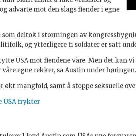
og advarte mot den slags fiender i egne
 som deltok i stormingen av kongressbygnin
olitifolk, og ytterligere ti soldater er satt un
kytte USA mot fiendene våre. Men det kan vi 
 våre egne rekker, sa Austin under høringen
for økt mangfold, samt å stoppe seksuelle ov
e USA frykter
tulerer Lloyd Austin som USAs nye forsvarsmi