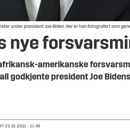
nister under president Joe Biden. Her er han fotografert som gene
s nye forsvarsmi
 afrikansk-amerikanske forsvarsmi
all godkjente president Joe Bidens
RT
23.01.2021 - 11:46