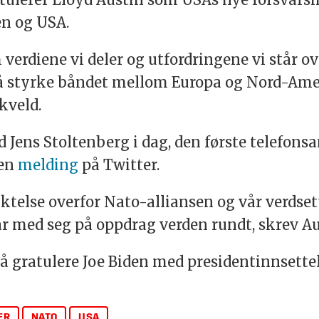
en og USA.
verdiene vi deler og utfordringene vi står over
å styrke båndet mellom Europa og Nord-Amer
kveld.
d Jens
Stoltenberg
i dag, den første telefons
 en
melding
på Twitter.
iktelse overfor Nato-alliansen og vår verdse
ar med seg på oppdrag verden rundt, skrev Au
 å gratulere Joe Biden med presidentinnsette
ER
NATO
USA