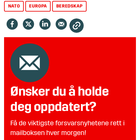
NATO
EUROPA
BEREDSKAP
Ønsker du å holde
deg oppdatert?
Få de viktigste forsvarsnyhetene rett i
mailboksen hver morgen!