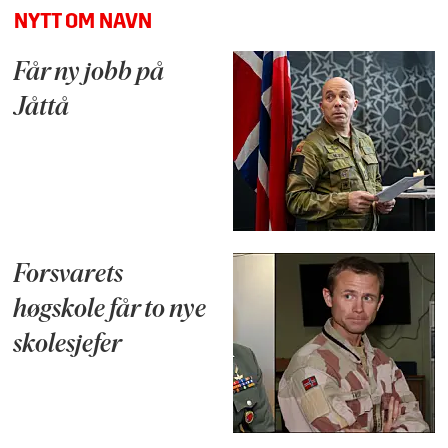
NYTT OM NAVN
Får ny jobb på
Jåttå
Forsvarets
høgskole får to nye
skolesjefer