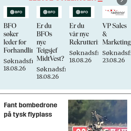
BFO
Er du
Er du
VP Sales
søker
BFOs
vår nye
&
leder for
nye
Rekrutteringsansvarli
Marketing
Forhandlingsutvalget
Teigsjef
Søknadsfrist:
Søknadsfr
MidtVest?
18.08.26
23.08.26
Søknadsfrist:
18.08.26
Søknadsfrist:
18.08.26
Fant bombedrone
på tysk flyplass