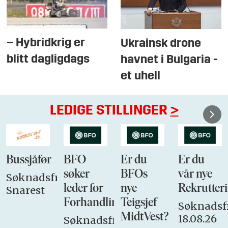
– Hybridkrig er
Ukrainsk drone
blitt dagligdags
havnet i Bulgaria -
et uhell
LEDIGE STILLINGER
>
Bussjåfør
BFO
Er du
Er du
søker
BFOs
vår nye
Søknadsfrist:
leder for
nye
Rekrutteri
Snarest
Forhandlingsutvalget
Teigsjef
Søknadsfr
MidtVest?
18.08.26
Søknadsfrist: