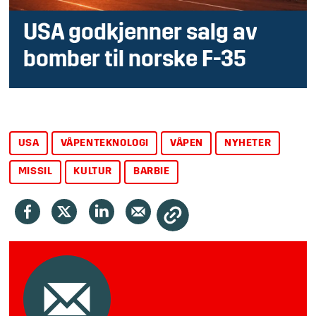
USA godkjenner salg av
bomber til norske F-35
USA
VÅPENTEKNOLOGI
VÅPEN
NYHETER
MISSIL
KULTUR
BARBIE