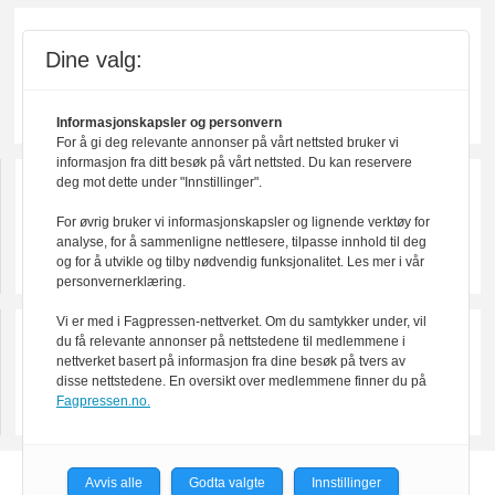
Dine valg:
Informasjonskapsler og personvern
For å gi deg relevante annonser på vårt nettsted bruker vi
informasjon fra ditt besøk på vårt nettsted. Du kan reservere
deg mot dette under "Innstillinger".
For øvrig bruker vi informasjonskapsler og lignende verktøy for
analyse, for å sammenligne nettlesere, tilpasse innhold til deg
og for å utvikle og tilby nødvendig funksjonalitet. Les mer i vår
personvernerklæring.
Vi er med i Fagpressen-nettverket. Om du samtykker under, vil
du få relevante annonser på nettstedene til medlemmene i
nettverket basert på informasjon fra dine besøk på tvers av
disse nettstedene. En oversikt over medlemmene finner du på
Fagpressen.no.
Avvis alle
Godta valgte
Innstillinger
Powered by Labrador CMS