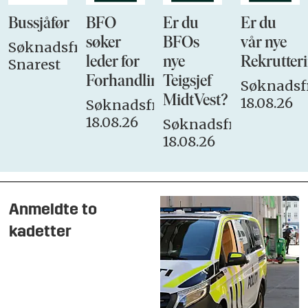
Bussjåfør
BFO
Er du
Er du
søker
BFOs
vår nye
Søknadsfrist:
leder for
nye
Rekrutteri
Snarest
Forhandlingsutvalget
Teigsjef
Søknadsfr
MidtVest?
18.08.26
Søknadsfrist:
18.08.26
Søknadsfrist:
18.08.26
Anmeldte to
kadetter