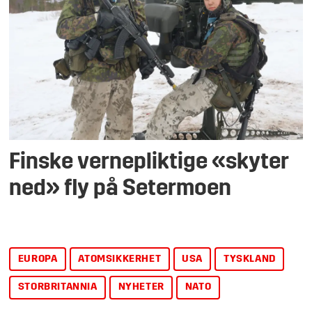
Finske ver­ne­plik­tige «skyter
ned» fly på Setermoen
EUROPA
ATOMSIKKERHET
USA
TYSKLAND
STORBRITANNIA
NYHETER
NATO