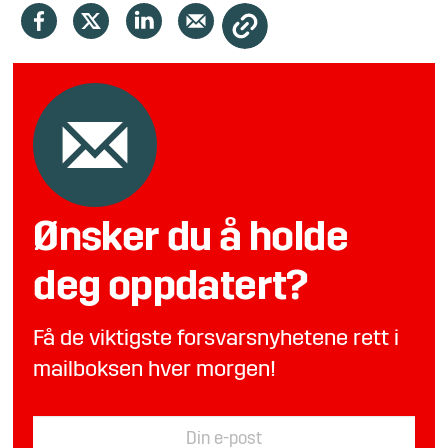
Ønsker du å holde
deg oppdatert?
Få de viktigste forsvarsnyhetene rett i
mailboksen hver morgen!