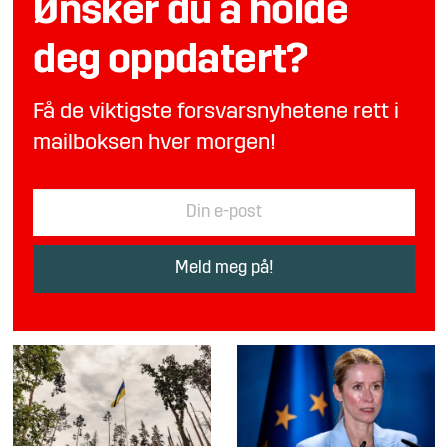
Ønsker du å holde
deg oppdatert?
Få de viktigste forsvarsnyhetene rett i
mailboksen hver morgen!