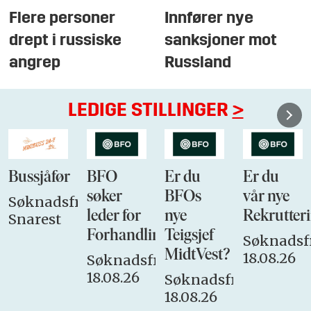
Flere personer
Innfører nye
drept i russiske
sanksjoner mot
angrep
Russland
LEDIGE STILLINGER
>
Bussjåfør
BFO
Er du
Er du
søker
BFOs
vår nye
Søknadsfrist:
leder for
nye
Rekrutteri
Snarest
Forhandlingsutvalget
Teigsjef
Søknadsfr
MidtVest?
18.08.26
Søknadsfrist:
18.08.26
Søknadsfrist:
18.08.26