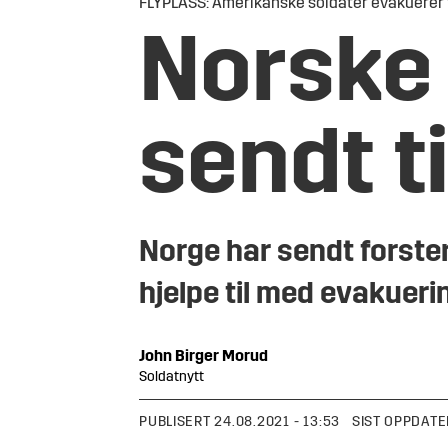
FLYPLASS: Amerikanske soldater evakuerer fo
Norske 
sendt t
Norge har sendt forster
hjelpe til med evakuer
John Birger
Morud
Soldatnytt
PUBLISERT
24.08.2021 - 13:53
SIST OPPDATE