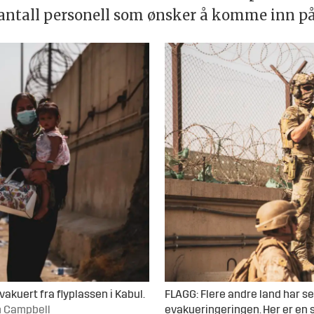
 antall personell som ønsker å komme inn p
akuert fra flyplassen i Kabul.
FLAGG: Flere andre land har sen
ah Campbell
evakueringeringen. Her er en 