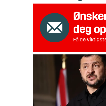
Ønsker
deg op
Få de viktigs