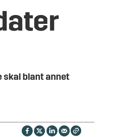
dater
e skal blant annet