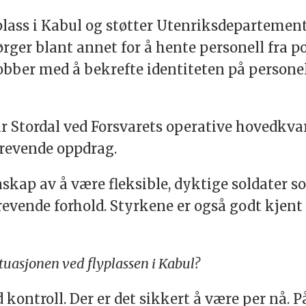
plass i Kabul og støtter Utenriksdepartemen
ørger blant annet for å hente personell fra p
obber med å bekrefte identiteten på personel
ar Stordal ved Forsvarets operative hovedkvar
krevende oppdrag.
nskap av å være fleksible, dyktige soldater 
vende forhold. Styrkene er også godt kjent i
tuasjonen ved flyplassen i Kabul?
 kontroll. Der er det sikkert å være per nå. P