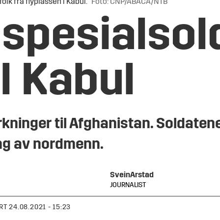
lk fra flyplassen i Kabul.
Foto: CNP/ABACA/NTB
spesialsol
il Kabul
kninger til Afghanistan. Soldaten
ing av nordmenn.
Svein
Arstad
JOURNALIST
RT
24.08.2021 - 15:23