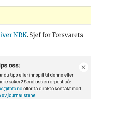
river NRK
. Sjef for Forsvarets
ips oss:
r du tips eller innspill til denne eller
dre saker? Send oss en e-post på:
ps@fofo.no
eller ta direkte kontakt med
 av journalistene
.