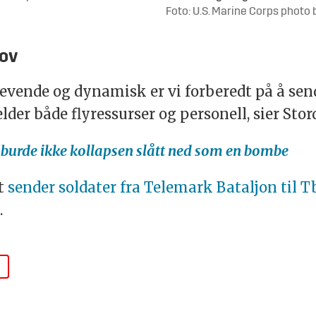
Foto: U.S. Marine Corps photo b
hov
revende og dynamisk er vi forberedt på å se
elder både flyressurser og personell, sier Stor
n burde ikke kollapsen slått ned som en bombe
et
sender soldater fra Telemark Bataljon til Tb
.
R