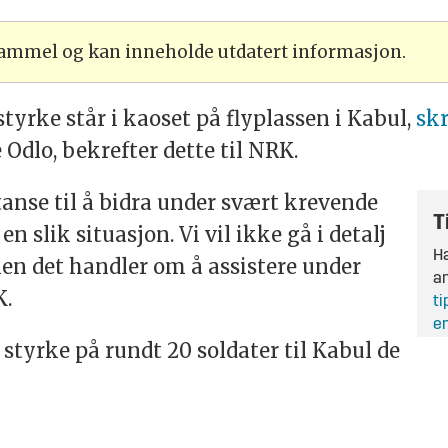
 gammel og kan inneholde utdatert informasjon.
styrke står i kaoset på flyplassen i Kabul,
sk
Odlo, bekrefter dette til NRK.
nse til å bidra under svært krevende
T
en slik situasjon. Vi vil ikke gå i detalj
Ha
en det handler om å assistere under
an
K.
ti
en
styrke på rundt 20 soldater til Kabul de