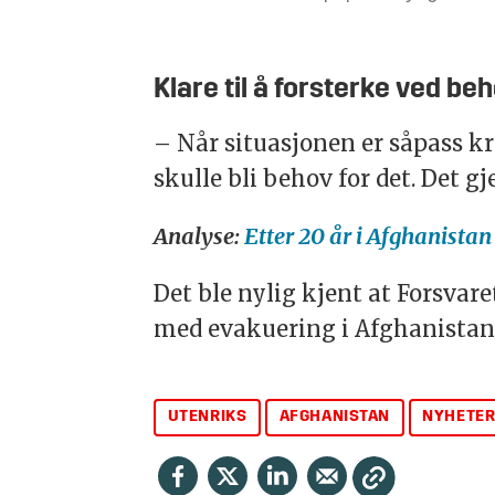
Klare til å forsterke ved be
– Når situasjonen er såpass k
skulle bli behov for det. Det gj
Analyse:
Etter 20 år i Afghanista
Det ble nylig kjent at Forsvar
med evakuering i Afghanistan
UTENRIKS
AFGHANISTAN
NYHETE