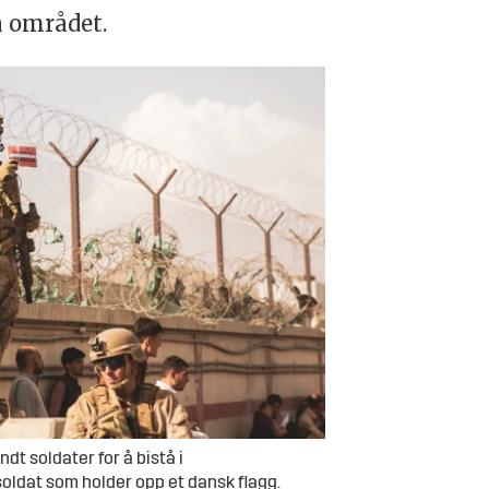
å området.
dt soldater for å bistå i
soldat som holder opp et dansk flagg.