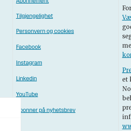
Abonnement
Fo
Tilgjengelighet
Væ
go
Personvern og cookies
se
me
Facebook
ko
Instagram
Pr
et
Linkedin
No
YouTube
be
pr
Abonner på nyhetsbrev
in
ww