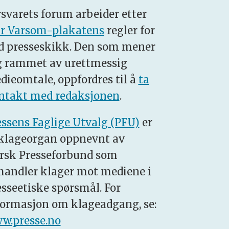
rsvarets forum arbeider etter
r Varsom-plakatens
regler for
d presseskikk. Den som mener
g rammet av urettmessig
dieomtale, oppfordres til å
ta
ntakt med redaksjonen
.
essens Faglige Utvalg (PFU)
er
 klageorgan oppnevnt av
rsk Presseforbund som
handler klager mot mediene i
esseetiske spørsmål. For
formasjon om klageadgang, se:
w.presse.no