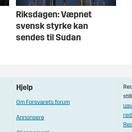
Riksdagen: Væpnet
svensk styrke kan
sendes til Sudan
Red
Hjelp
stil
Om Forsvarets forum
uav
red
Annonsere
Red