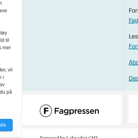
i
vere
For
Fa
ktøy
Les
d til
For
es mer
Abo
r, vil
 i
Des
 av
 du på
lle