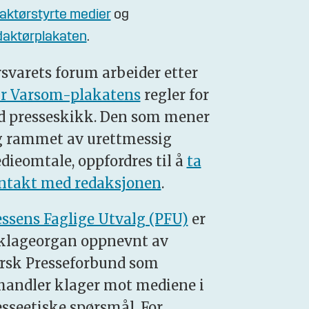
aktørstyrte medier
og
aktørplakaten
.
rsvarets forum arbeider etter
r Varsom-plakatens
regler for
d presseskikk. Den som mener
g rammet av urettmessig
dieomtale, oppfordres til å
ta
ntakt med redaksjonen
.
essens Faglige Utvalg (PFU)
er
 klageorgan oppnevnt av
rsk Presseforbund som
handler klager mot mediene i
esseetiske spørsmål. For