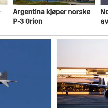
-
Argentina kjøper norske
No
P-3 Orion
av