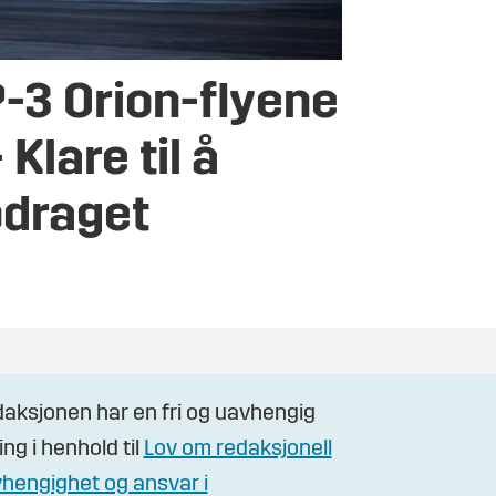
P-3 Orion-flyene
 Klare til å
pdraget
aksjonen har en fri og uavhengig
ling i henhold til
Lov om redaksjonell
hengighet og ansvar i