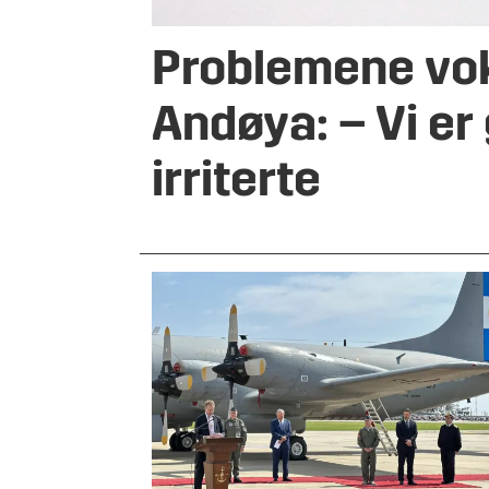
Problemene vo
Andøya: – Vi er
irriterte