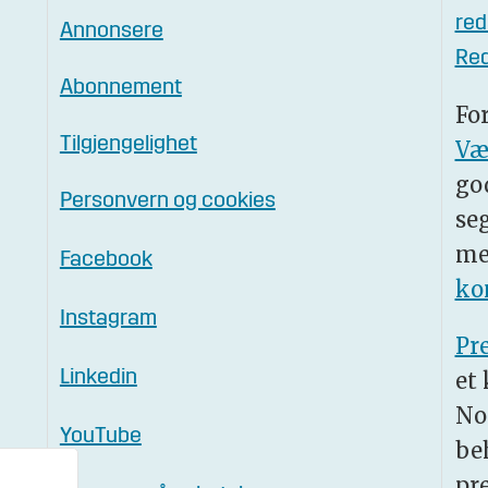
red
Annonsere
Red
Abonnement
Fo
Tilgjengelighet
Væ
go
Personvern og cookies
se
me
Facebook
ko
Instagram
Pr
et
Linkedin
No
YouTube
be
pr