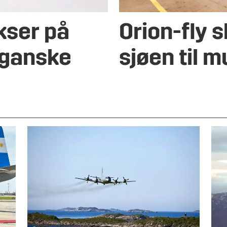
kser på
Orion-fly s
 ganske
sjøen til 