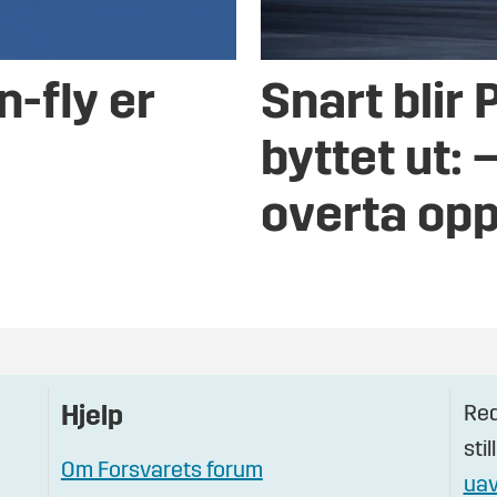
n-fly er
Snart blir 
byttet ut: –
overta op
Red
Hjelp
stil
Om Forsvarets forum
uav