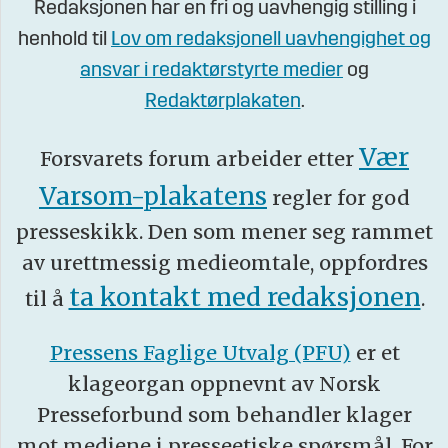
Redaksjonen har en fri og uavhengig stilling i
henhold til
Lov om redaksjonell uavhengighet og
ansvar i redaktørstyrte medier
og
Redaktørplakaten
.
Vær
Forsvarets forum arbeider etter
Varsom-plakatens
regler for god
presseskikk. Den som mener seg rammet
av urettmessig medieomtale, oppfordres
ta kontakt med redaksjonen
til å
.
Pressens Faglige Utvalg (PFU)
er et
klageorgan oppnevnt av Norsk
Presseforbund som behandler klager
mot mediene i presseetiske spørsmål. For