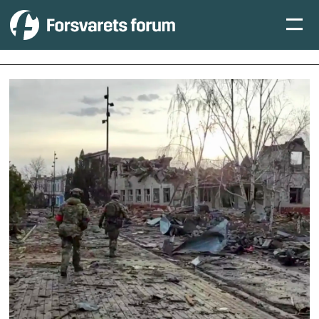
Tag:
kursk