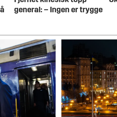
Fjernet kinesisk topp-
Uk
på
general: – Ingen er trygge