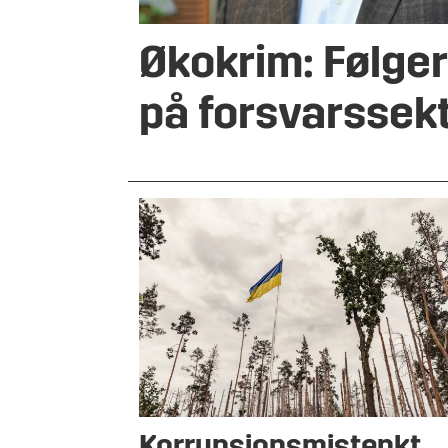
Økokrim: Følge
på forsvarssek