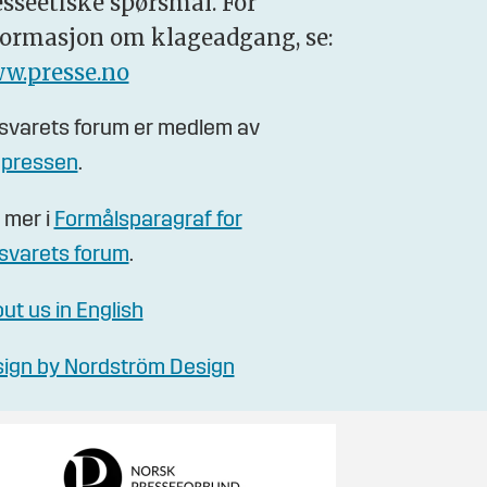
esseetiske spørsmål. For
formasjon om klageadgang, se:
w.presse.no
svarets forum er medlem av
gpressen
.
 mer i
Formålsparagraf for
svarets forum
.
ut us in English
ign by Nordström Design