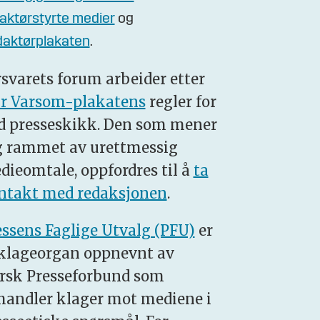
aktørstyrte medier
og
aktørplakaten
.
rsvarets forum arbeider etter
r Varsom-plakatens
regler for
d presseskikk. Den som mener
g rammet av urettmessig
dieomtale, oppfordres til å
ta
ntakt med redaksjonen
.
essens Faglige Utvalg (PFU)
er
 klageorgan oppnevnt av
rsk Presseforbund som
handler klager mot mediene i