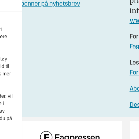
pr
Abonner på nyhetsbrev
in
ww
i
vere
For
Fa
ktøy
Les
d til
For
es mer
Abo
r, vil
 i
Des
 av
 du på