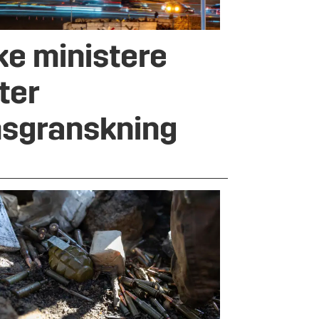
ke ministere
ter
nsgranskning