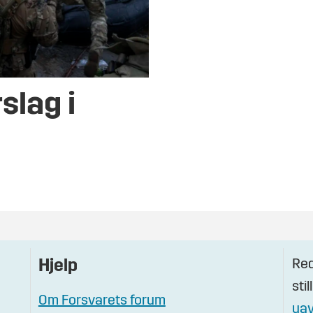
slag i
Red
Hjelp
stil
Om Forsvarets forum
uav