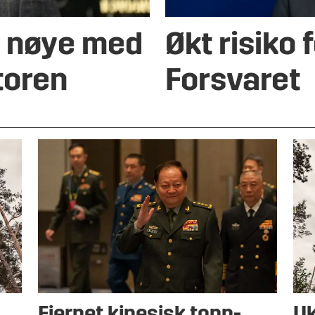
r nøye med
Økt risiko 
toren
Forsvaret