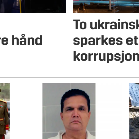
To ukrains
re hånd
sparkes et
korrupsjo