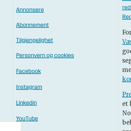
red
Annonsere
Red
Abonnement
Fo
Tilgjengelighet
Væ
go
Personvern og cookies
se
me
Facebook
ko
Instagram
Pr
et
Linkedin
No
YouTube
be