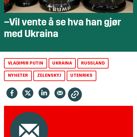
–Vil vente å se hva han gjør
med Ukraina
VLADIMIR PUTIN
UKRAINA
RUSSLAND
NYHETER
ZELENSKYJ
UTENRIKS