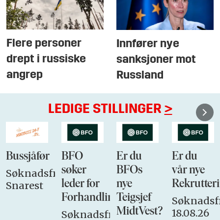
Flere personer
Innfører nye
drept i russiske
sanksjoner mot
angrep
Russland
LEDIGE STILLINGER
>
Bussjåfør
BFO
Er du
Er du
søker
BFOs
vår nye
Søknadsfrist:
leder for
nye
Rekrutteri
Snarest
Forhandlingsutvalget
Teigsjef
Søknadsfr
MidtVest?
18.08.26
Søknadsfrist: