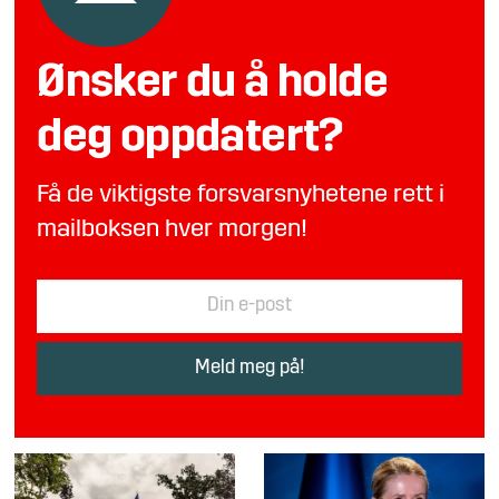
Ønsker du å holde
deg oppdatert?
Få de viktigste forsvarsnyhetene rett i
mailboksen hver morgen!