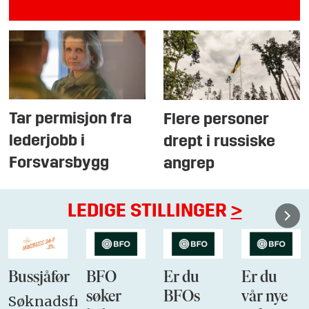
Tar permisjon fra
Flere personer
lederjobb i
drept i russiske
Forsvarsbygg
angrep
LEDIGE STILLINGER
>
Bussjåfør
BFO
Er du
Er du
søker
BFOs
vår nye
Søknadsfrist: