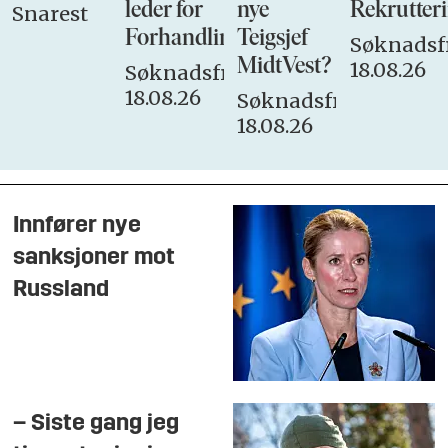
leder for
nye
Rekrutteri
Snarest
Forhandlingsutvalget
Teigsjef
Søknadsfr
MidtVest?
18.08.26
Søknadsfrist:
18.08.26
Søknadsfrist:
18.08.26
Innfører nye
sanksjoner mot
Russland
– Siste gang jeg