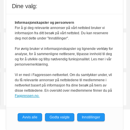
Dine valg:
Informasjonskapsler og personvern
For å gi deg relevante annonser på vårt nettsted bruker vi
informasjon fra ditt besøk på vårt nettsted. Du kan reservere
deg mot dette under "Innstillinger".
For øvrig bruker vi informasjonskapsler og lignende verktøy for
analyse, for å sammenligne nettlesere, tilpasse innhold til deg
og for å utvikle og tilby nødvendig funksjonalitet. Les mer i vår
personvernerklæring.
Vi er med i Fagpressen-nettverket. Om du samtykker under, vil
du få relevante annonser på nettstedene til medlemmene i
nettverket basert på informasjon fra dine besøk på tvers av
disse nettstedene. En oversikt over medlemmene finner du på
Fagpressen.no.
Avvis alle
Godta valgte
Innstillinger
Powered by Labrador CMS