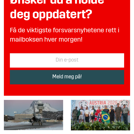
Ønsker du å holde
deg oppdatert?
Få de viktigste forsvarsnyhetene rett i
mailboksen hver morgen!