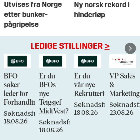
Utvises fra Norge
Ny norsk rekord i
etter bunker-
hinderløp
pågripelse
LEDIGE STILLINGER
>
BFO
Er du
Er du
VP Sales
søker
BFOs
vår nye
&
leder for
nye
Rekrutteringsansvarli
Marketing
Forhandlingsutvalget
Teigsjef
Søknadsfrist:
Søknadsfr
MidtVest?
18.08.26
23.08.26
Søknadsfrist:
18.08.26
Søknadsfrist:
18.08.26