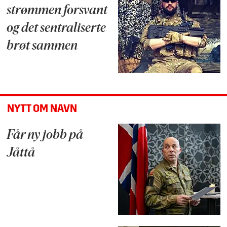
strømmen forsvant
og det sentraliserte
brøt sammen
NYTT OM NAVN
Får ny jobb på
Jåttå