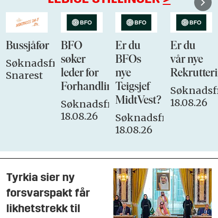
Bussjåfør
BFO
Er du
Er du
søker
BFOs
vår nye
Søknadsfrist:
leder for
nye
Rekrutteri
Snarest
Forhandlingsutvalget
Teigsjef
Søknadsfr
MidtVest?
18.08.26
Søknadsfrist:
18.08.26
Søknadsfrist:
18.08.26
Tyrkia sier ny
forsvarspakt får
likhetstrekk til