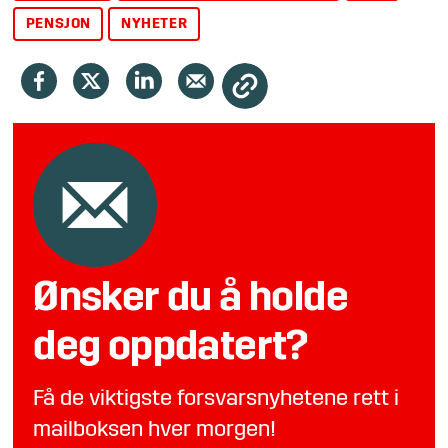
PENSJON
NYHETER
Ønsker du å holde
deg oppdatert?
Få de viktigste forsvarsnyhetene rett i
mailboksen hver morgen!