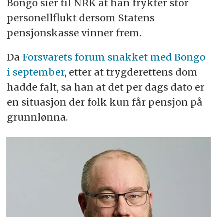
Bongo sier til NRK at han frykter stor
personellflukt dersom Statens
pensjonskasse vinner frem.
Da
Forsvarets forum snakket med Bongo
i september
, etter at trygderettens dom
hadde falt, sa han at det per dags dato er
en situasjon der folk kun får pensjon på
grunnlønna.