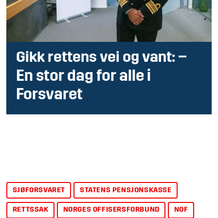
–
Gikk rettens vei og vant:
En stor dag for alle i
Forsvaret
SJØFORSVARET
STATENS PENSJONSKASSE
RETTSSAK
NORGES OFFISERSFORBUND
NOF