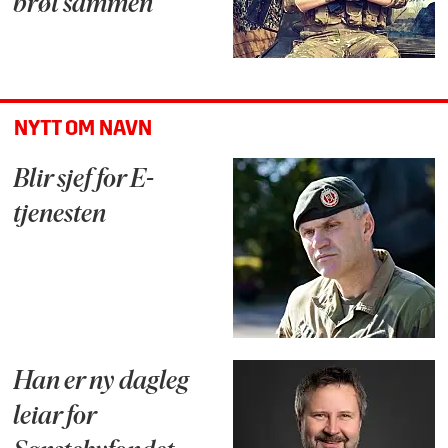
brøt sammen
NYTT OM NAVN
Blir sjef for E-
tjenesten
Han er ny dagleg
leiar for