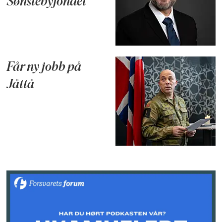
Sønstebyfondet
Får ny jobb på
Jåttå