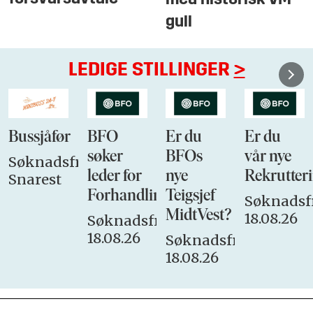
med historisk VM-
gull
LEDIGE STILLINGER
>
Bussjåfør
BFO
Er du
Er du
søker
BFOs
vår nye
Søknadsfrist:
leder for
nye
Rekrutteri
Snarest
Forhandlingsutvalget
Teigsjef
Søknadsfr
MidtVest?
18.08.26
Søknadsfrist:
18.08.26
Søknadsfrist:
18.08.26