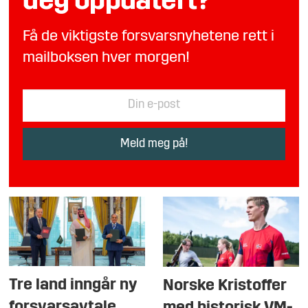
deg oppdatert?
Få de viktigste forsvarsnyhetene rett i
mailboksen hver morgen!
Tre land inngår ny
Norske Kristoffer
forsvarsavtale