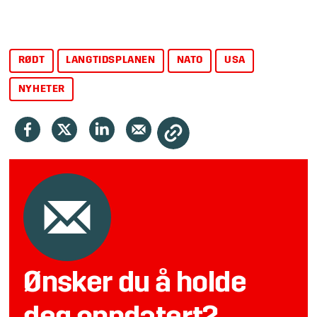
RØDT
LANGTIDSPLANEN
NATO
USA
NYHETER
Ønsker du å holde