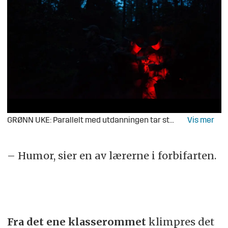
GRØNN UKE: Parallelt med utdanningen tar studentene grunnleggende befalsutdanning. Her øver de på bruk av kart og kompass i mørket.
– Humor, sier en av lærerne i forbifarten.
​​Fra det ene klasserommet
klimpres det