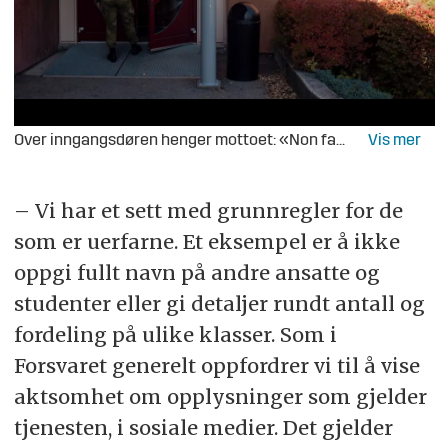
Over inngangsdøren henger mottoet: «Non favet forsnisi mente praeparatis», som betyr « det forberedte sinn utnytter mulighetene best»
– Vi har et sett med grunnregler for de
som er uerfarne. Et eksempel er å ikke
oppgi fullt navn på andre ansatte og
studenter eller gi detaljer rundt antall og
fordeling på ulike klasser. Som i
Forsvaret generelt oppfordrer vi til å vise
aktsomhet om opplysninger som gjelder
tjenesten, i sosiale medier. Det gjelder