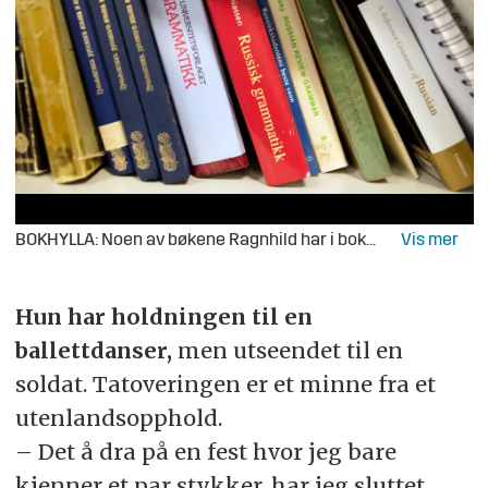
BOKHYLLA: Noen av bøkene Ragnhild har i bokhylla si på hybelen. Russisk språk er både en interesse og pensum.
Hun har holdningen til en
ballettdanser,
men utseendet til en
soldat. Tatoveringen er et minne fra et
utenlandsopphold.
– Det å dra på en fest hvor jeg bare
kjenner et par stykker, har jeg sluttet