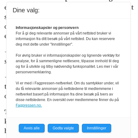
et bilde av tredjeårskullet. De står oppstilt
Dine valg:
som på et klassebilde. Alle har uniform
og gevær. Øynene deres er sladdet med
Informasjonskapsler og personvern
For å gi deg relevante annonser på vårt nettsted bruker vi
en tykk svart strek.
informasjon fra ditt besøk på vårt nettsted. Du kan reservere
deg mot dette under "Innstillinger".
– Er det et uttrykk for etterretningshumor? Å
For øvrig bruker vi informasjonskapsler og lignende verktøy for
sladde bilder av seg selv i sin egen gang?
analyse, for å sammenligne nettlesere, tilpasse innhold til deg
og for å utvikle og tilby nødvendig funksjonalitet. Les mer i vår
personvernerklæring.
– Jeg er faktisk ikke sikker på om det er
Vi er med i Fagpressen-nettverket. Om du samtykker under, vil
tull eller alvor, sier en fra araberstudiet
du få relevante annonser på nettstedene til medlemmene i
nettverket basert på informasjon fra dine besøk på tvers av
og smiler.
disse nettstedene. En oversikt over medlemmene finner du på
Fagpressen.no.
Tre personer spør fotografen om
kameraet har geotagging. Hele klassen
Avvis alle
Godta valgte
Innstillinger
har tapet over kamerahullet på Macen.