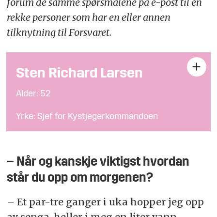
forum de samme spørsmålene på e-post til en
rekke personer som har en eller annen
tilknytning til Forsvaret.
Sten Richard Larsen
Alder: 52
Yrke: Sjef for Kystjegerkommandoen
Sted: Trondenes
– Når og kanskje viktigst hvordan
står du opp om morgenen?
– Et par-tre ganger i uka hopper jeg opp
av senga, heller i meg en liter vann,