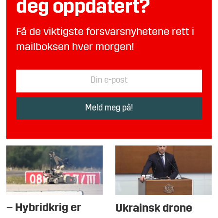
deg oppdatert?
Få de viktigste forsvarsnyhetene rett i
mailboksen hver morgen!
– Hybridkrig er
Ukrainsk drone