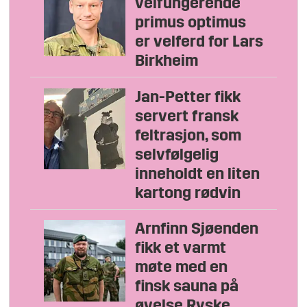
velfungerende
primus optimus
er velferd for Lars
Birkheim
Jan-Petter fikk
servert fransk
feltrasjon, som
selvfølgelig
inneholdt en liten
kartong rødvin
Arnfinn Sjøenden
fikk et varmt
møte med en
finsk sauna på
øvelse Ryske