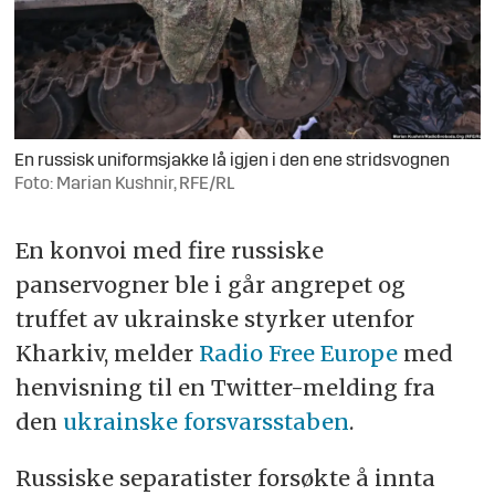
En russisk uniformsjakke lå igjen i den ene stridsvognen
Foto: Marian Kushnir, RFE/RL
En konvoi med fire russiske
panservogner ble i går angrepet og
truffet av ukrainske styrker utenfor
Kharkiv, melder
Radio Free Europe
med
henvisning til en Twitter-melding fra
den
ukrainske forsvarsstaben
.
Russiske separatister forsøkte å innta