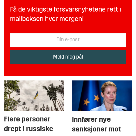
Få de viktigste forsvarsnyhetene rett i
mailboksen hver morgen!
Flere personer
Innfører nye
drept i russiske
sanksjoner mot