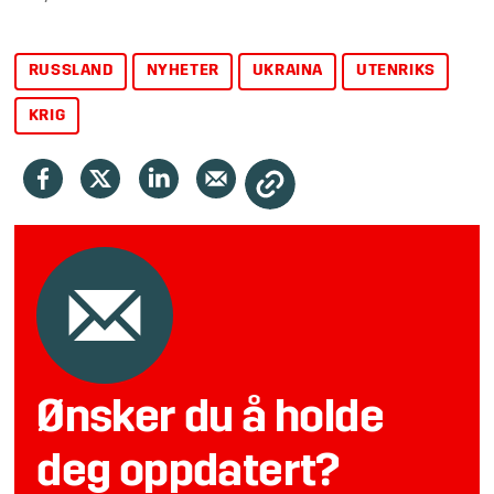
RUSSLAND
NYHETER
UKRAINA
UTENRIKS
KRIG
Ønsker du å holde
deg oppdatert?