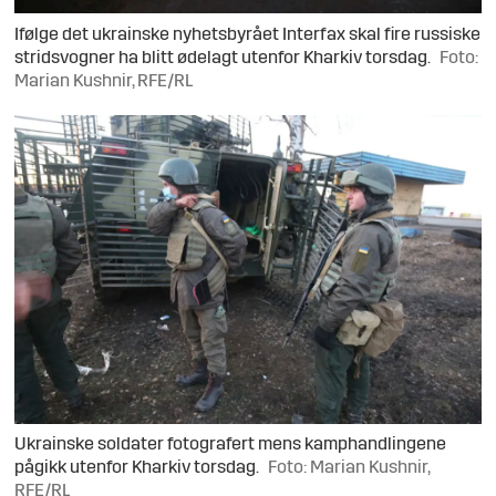
Ifølge det ukrainske nyhetsbyrået Interfax skal fire russiske
stridsvogner ha blitt ødelagt utenfor Kharkiv torsdag.
Foto:
Marian Kushnir, RFE/RL
Ukrainske soldater fotografert mens kamphandlingene
pågikk utenfor Kharkiv torsdag.
Foto: Marian Kushnir,
RFE/RL