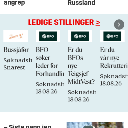
angrep
Russland
LEDIGE STILLINGER
>
Bussjåfør
BFO
Er du
Er du
søker
BFOs
vår nye
Søknadsfrist:
leder for
nye
Rekrutteri
Snarest
Forhandlingsutvalget
Teigsjef
Søknadsfr
MidtVest?
18.08.26
Søknadsfrist:
18.08.26
Søknadsfrist:
18.08.26
– Siste gang jeg