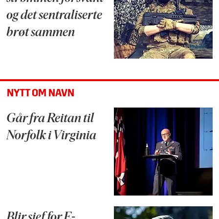
og det sentraliserte
brøt sammen
NYTT OM NAVN
Går fra Reitan til
Norfolk i Virginia
Blir sjef for E-