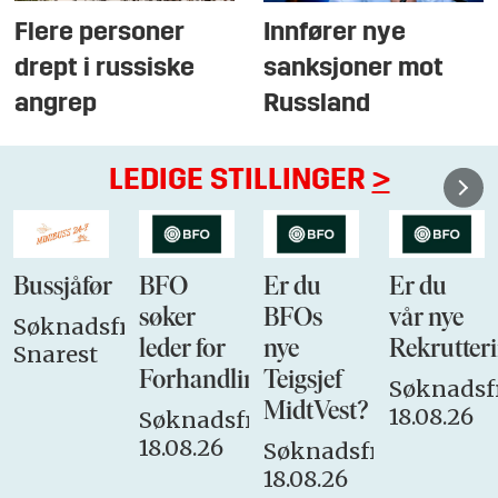
Flere personer
Innfører nye
drept i russiske
sanksjoner mot
angrep
Russland
LEDIGE STILLINGER
>
Bussjåfør
BFO
Er du
Er du
søker
BFOs
vår nye
Søknadsfrist:
leder for
nye
Rekrutteri
Snarest
Forhandlingsutvalget
Teigsjef
Søknadsfr
MidtVest?
18.08.26
Søknadsfrist:
18.08.26
Søknadsfrist:
18.08.26