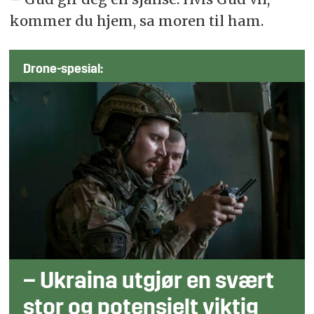
kommer du hjem, sa moren til ham.
Drone-spesial:
– Ukraina utgjør en svært
stor og potensielt viktig