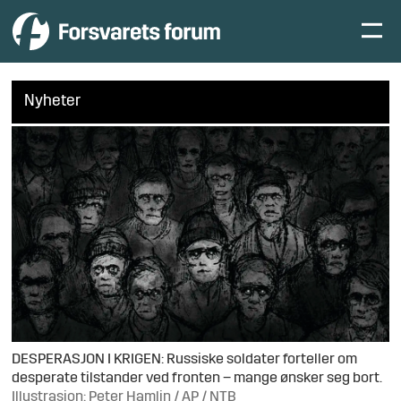
Nyheter
DESPERASJON I KRIGEN: Russiske soldater forteller om
desperate tilstander ved fronten – mange ønsker seg bort.
Illustrasjon: Peter Hamlin / AP / NTB