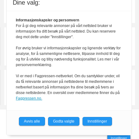
Dine valg:
Informasjonskapsler og personvern
For å gi deg relevante annonser på vårt nettsted bruker vi
informasjon fra ditt besøk på vårt nettsted. Du kan reservere
deg mot dette under "Innstillinger".
For øvrig bruker vi informasjonskapsler og lignende verktøy for
analyse, for å sammenligne nettlesere, tilpasse innhold til deg
og for å utvikle og tilby nødvendig funksjonalitet. Les mer i vår
personvernerklæring.
Vi er med i Fagpressen-nettverket. Om du samtykker under, vil
du få relevante annonser på nettstedene til medlemmene i
nettverket basert på informasjon fra dine besøk på tvers av
disse nettstedene. En oversikt over medlemmene finner du på
Fagpressen.no.
Powered by Labrador CMS
Avvis alle
Godta valgte
Innstillinger
Innstillinger