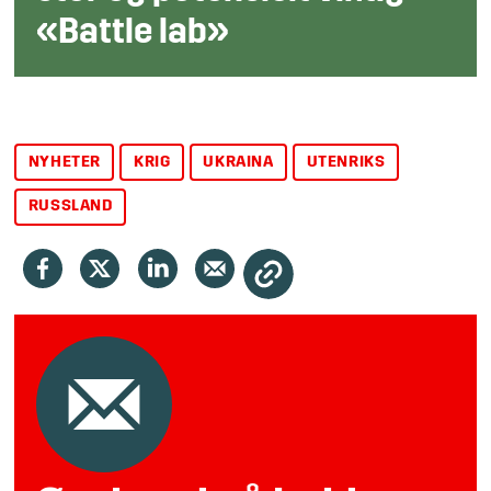
«Battle lab»
NYHETER
KRIG
UKRAINA
UTENRIKS
RUSSLAND