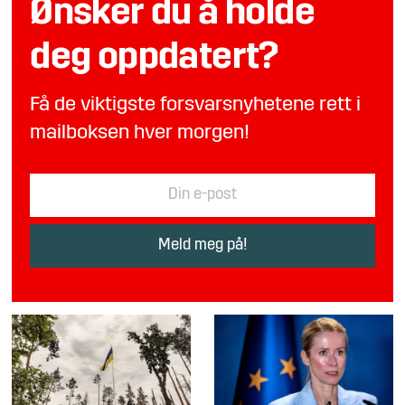
Ønsker du å holde
deg oppdatert?
Få de viktigste forsvarsnyhetene rett i
mailboksen hver morgen!