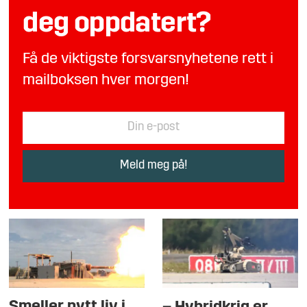
deg oppdatert?
Få de viktigste forsvarsnyhetene rett i
mailboksen hver morgen!