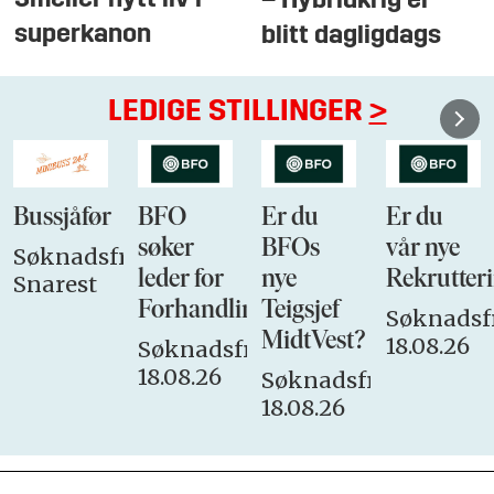
Smeller nytt liv i
– Hybridkrig er
superkanon
blitt dagligdags
LEDIGE STILLINGER
>
Bussjåfør
BFO
Er du
Er du
søker
BFOs
vår nye
Søknadsfrist:
leder for
nye
Rekrutteri
Snarest
Forhandlingsutvalget
Teigsjef
Søknadsfr
MidtVest?
18.08.26
Søknadsfrist:
18.08.26
Søknadsfrist:
18.08.26