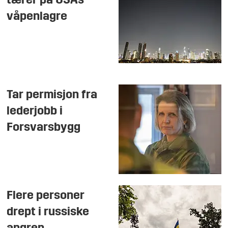
tærer på USAs
våpenlagre
Tar permisjon fra
lederjobb i
Forsvarsbygg
Flere personer
drept i russiske