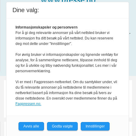
www.presse.no
Dine valg:
Forsvarets forum er medlem av
Fagpressen
.
Informasjonskapsler og personvern
Les mer i
Formålsparagraf for Forsvarets forum
.
For å gi deg relevante annonser på vårt nettsted bruker vi
informasjon fra ditt besøk på vårt nettsted. Du kan reservere
deg mot dette under "Innstillinger".
About us in English
For øvrig bruker vi informasjonskapsler og lignende verktøy for
analyse, for å sammenligne nettlesere, tilpasse innhold til deg
Design by Nordström Design
og for å utvikle og tilby nødvendig funksjonalitet. Les mer i vår
personvernerklæring.
Vi er med i Fagpressen-nettverket. Om du samtykker under, vil
du få relevante annonser på nettstedene til medlemmene i
nettverket basert på informasjon fra dine besøk på tvers av
disse nettstedene. En oversikt over medlemmene finner du på
Fagpressen.no.
Avvis alle
Godta valgte
Innstillinger