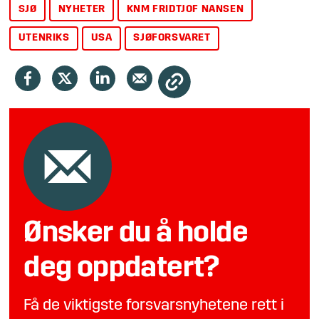
SJØ
NYHETER
KNM FRIDTJOF NANSEN
UTENRIKS
USA
SJØFORSVARET
Ønsker du å holde
deg oppdatert?
Få de viktigste forsvarsnyhetene rett i