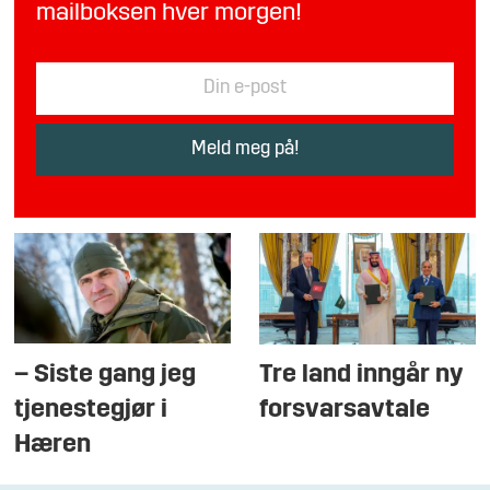
mailboksen hver morgen!
– Siste gang jeg
Tre land inngår ny
tjenestegjør i
forsvarsavtale
Hæren