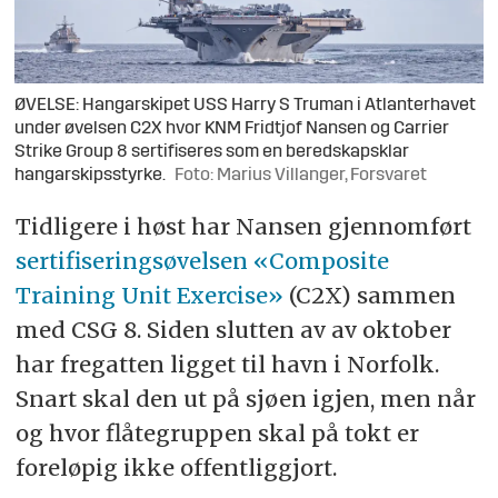
ØVELSE: Hangarskipet USS Harry S Truman i Atlanterhavet
under øvelsen C2X hvor KNM Fridtjof Nansen og Carrier
Strike Group 8 sertifiseres som en beredskapsklar
hangarskipsstyrke.
Foto: Marius Villanger, Forsvaret
Tidligere i høst har Nansen gjennomført
sertifiseringsøvelsen «Composite
Training Unit Exercise»
(C2X) sammen
med CSG 8. Siden slutten av av oktober
har fregatten ligget til havn i Norfolk.
Snart skal den ut på sjøen igjen, men når
og hvor flåtegruppen skal på tokt er
foreløpig ikke offentliggjort.