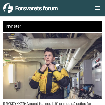
Nyheter
RØYKDYKKER: Åmund Harnes (19) er med på seilas for