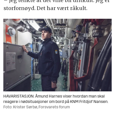
– Jeg tenkte at det ville bli dritkult. Jeg er
storfornøyd. Det har vært råkult.
HAVARISTASJON: Åmund Harnes viser hvordan man skal
reagere i nødsituasjoner om bord på KNM Fritdjof Nansen.
Foto: Krister Sørbø, Forsvarets forum