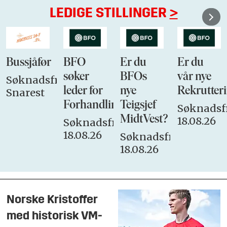
LEDIGE STILLINGER
>
Bussjåfør
BFO
Er du
Er du
søker
BFOs
vår nye
Søknadsfrist:
leder for
nye
Rekrutteri
Snarest
Forhandlingsutvalget
Teigsjef
Søknadsfr
MidtVest?
18.08.26
Søknadsfrist:
18.08.26
Søknadsfrist:
18.08.26
Norske Kristoffer
med historisk VM-