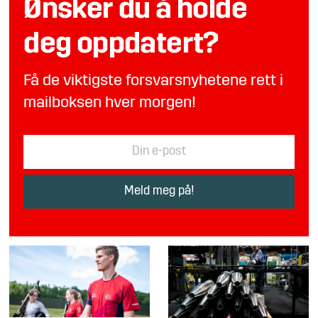
Ønsker du å holde
deg oppdatert?
Få de viktigste forsvarsnyhetene rett i
mailboksen hver morgen!