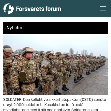
Nyheter
SOLDATER: Den kollektive sikkerhetspakten (CSTO) sendte
drøyt 2.000 soldater til Kasakhstan for å bistå
myndighetene med å slå ned opptøyer. Soldatene kom