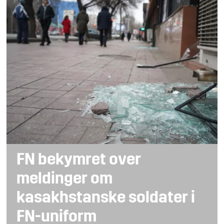
FN bekymret over
meldinger om
kasakhstanske soldater i
FN-uniform