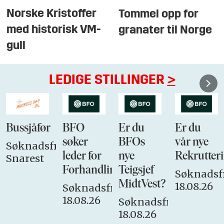
Norske Kristoffer
Tommel opp for
med historisk VM-
granater til Norge
gull
LEDIGE STILLINGER
>
Bussjåfør
BFO
Er du
Er du
søker
BFOs
vår nye
Søknadsfrist:
leder for
nye
Rekrutteri
Snarest
Forhandlingsutvalget
Teigsjef
Søknadsfr
MidtVest?
18.08.26
Søknadsfrist:
18.08.26
Søknadsfrist:
18.08.26