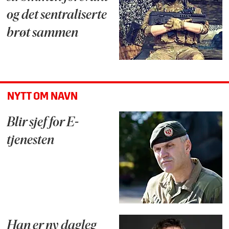
og det sentraliserte
brøt sammen
NYTT OM NAVN
Blir sjef for E-
tjenesten
Han er ny dagleg