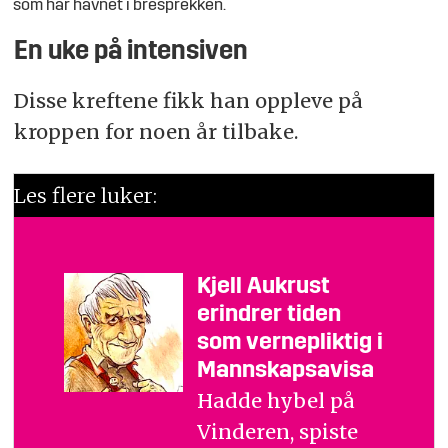
som har havnet i bresprekken.
En uke på intensiven
Disse kreftene fikk han oppleve på
kroppen for noen år tilbake.
Les flere luker:
Kjell Aukrust
erindrer tiden
som vernepliktig i
Mannskapsavisa
Hadde hybel på
Vinderen, spiste