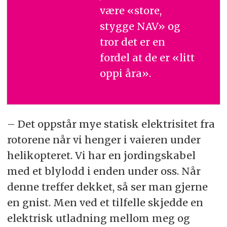
være «store,
stygge NAV» og
tror det er en
fordel at de er «litt
oppi åra».
– Det oppstår mye statisk elektrisitet fra
rotorene når vi henger i vaieren under
helikopteret. Vi har en jordingskabel
med et blylodd i enden under oss. Når
denne treffer dekket, så ser man gjerne
en gnist. Men ved et tilfelle skjedde en
elektrisk utladning mellom meg og