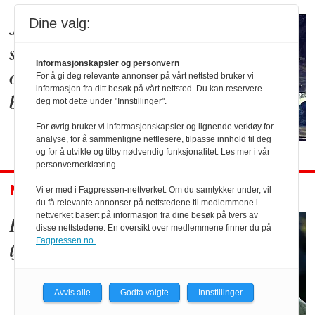
Dine valg:
Jeg har opplevd at
strømmen forsvant
Informasjonskapsler og personvern
og det sentraliserte
For å gi deg relevante annonser på vårt nettsted bruker vi
informasjon fra ditt besøk på vårt nettsted. Du kan reservere
brøt sammen
deg mot dette under "Innstillinger".
For øvrig bruker vi informasjonskapsler og lignende verktøy for
analyse, for å sammenligne nettlesere, tilpasse innhold til deg
og for å utvikle og tilby nødvendig funksjonalitet. Les mer i vår
personvernerklæring.
NYTT OM NAVN
Vi er med i Fagpressen-nettverket. Om du samtykker under, vil
du få relevante annonser på nettstedene til medlemmene i
nettverket basert på informasjon fra dine besøk på tvers av
Blir sjef for E-
disse nettstedene. En oversikt over medlemmene finner du på
Fagpressen.no.
tjenesten
Avvis alle
Godta valgte
Innstillinger