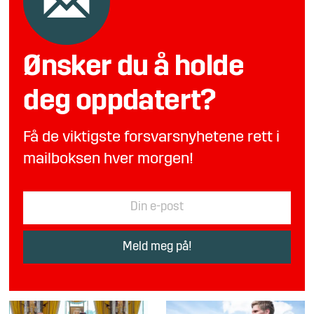
Ønsker du å holde
deg oppdatert?
Få de viktigste forsvarsnyhetene rett i
mailboksen hver morgen!