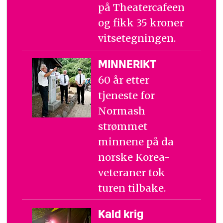
på Theatercafeen
og fikk 35 kroner
vitsetegningen.
MINNERIKT
60 år etter
tjeneste for
Normash
strømmet
minnene på da
norske Korea-
veteraner tok
turen tilbake.
Kald krig