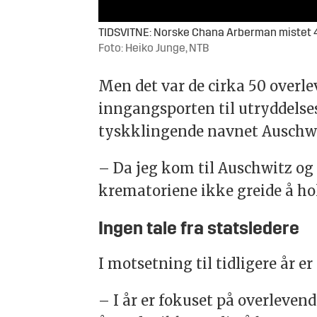
TIDSVITNE: Norske Chana Arberman mistet 40 familiemedlemmer i Auschswitz. Hun kom fra den lille, polske la
Foto: Heiko Junge, NTB
Men det var de cirka 50 overl
inngangsporten til utryddelse
tyskklingende navnet Auschwi
– Da jeg kom til Auschwitz og 
krematoriene ikke greide å hol
Ingen tale fra statsledere
I motsetning til tidligere år e
– I år er fokuset på overlevend