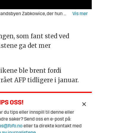
ag møtte hun kronprins Haakon og statsminister Jonas Gahr Støre til lunsj.
LUNSJ: Chana Aber
Foto: Heiko Jun
ngen, som fant sted ved
istene ga det mer
ikene ble brent fordi
rået AFP tidligere i januar.
IPS OSS!
r du tips eller innspill til denne eller
dre saker? Send oss en e-post på:
ps@fofo.no
eller ta direkte kontakt med