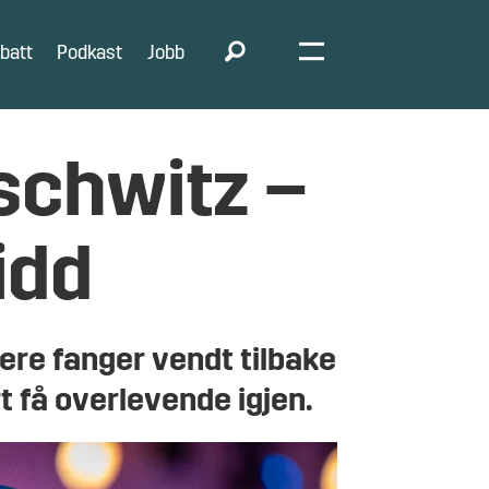
batt
Podkast
Jobb
schwitz –
idd
gere fanger vendt tilbake
t få overlevende igjen.