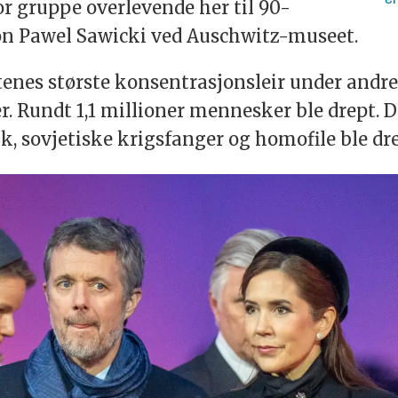
en
or gruppe overlevende her til 90-
on Pawel Sawicki ved Auschwitz-museet.
enes største konsentrasjonsleir under andre
Rundt 1,1 millioner mennesker ble drept. De
k, sovjetiske krigsfanger og homofile ble dre