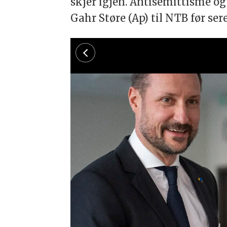
skjer igjen. Antisemittisme og
Gahr Støre (Ap) til NTB før se