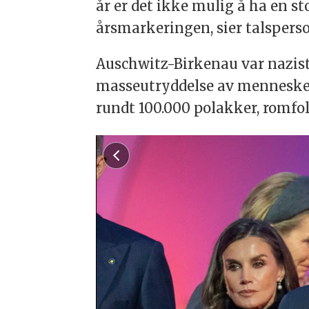
år er det ikke mulig å ha en st
årsmarkeringen, sier talspers
Auschwitz-Birkenau var nazist
masseutryddelse av mennesker. 
rundt 100.000 polakker, romfol