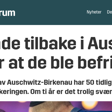
Nyheter
De
de tilbake i Au
r at de ble befr
 av Auschwitz-Birkenau har 50 tidli
eringen. Om ti år er det trolig svær