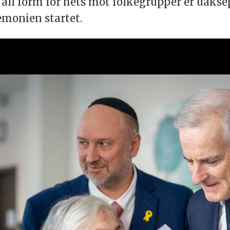
 all form for hets mot folkegrupper er uakse
remonien startet.