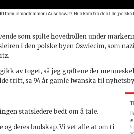
ndsbyen Zabkowice, der hun vokste opp sammen med mor, far og 4 søsken. Alle jødene, rundt 300 ble etter hvert sendt til Auschswitz. Bare 20 overlevde. Mand
evende som spilte hovedrollen under markeri
sleiren i den polske byen Oswiecim, som naz
tz.
gikk av toget, så jeg grøftene der menneskel
de tritt, sa 94 år gamle Iwanska til nyhetsby
T
r ingen statsledere bedt om å tale.
Ha
an
e og deres budskap. Vi vet alle at om ti
ti