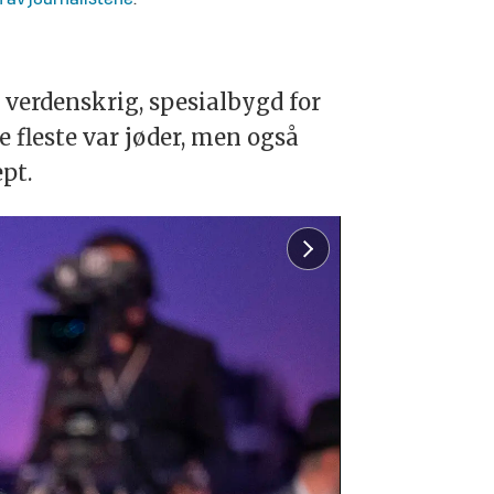
 av journalistene
.
 verdenskrig, spesialbygd for
 fleste var jøder, men også
pt.