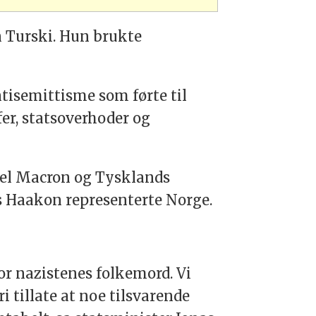
 Turski. Hun brukte
ntisemittisme som førte til
fer, statsoverhoder og
uel Macron og Tysklands
ns Haakon representerte Norge.
or nazistenes folkemord. Vi
i tillate at noe tilsvarende