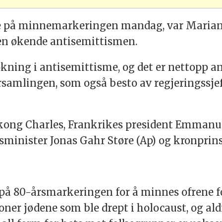
te på minnemarkeringen mandag, var Marian
en økende antisemittismen.
økning i antisemittisme, og det er nettopp a
orsamlingen, som også besto av regjeringssje
s kong Charles, Frankrikes president Emman
tsminister Jonas Gahr Støre (Ap) og kronpri
a på 80-årsmarkeringen for å minnes ofrene f
er jødene som ble drept i holocaust, og aldr