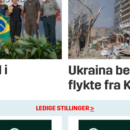
 i
Ukraina be
flykte fra
LEDIGE STILLINGER
>