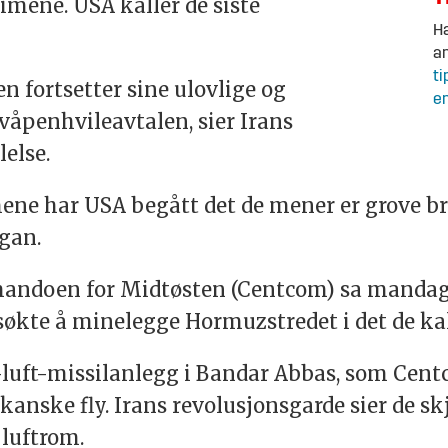
timene. USA kaller de siste
Ha
an
ti
 fortsetter sine ulovlige og
en
våpenhvileavtalen, sier Irans
else.
 timene har USA begått det de mener er grove 
gan.
doen for Midtøsten (Centcom) sa mandag a
søkte å minelegge Hormuzstredet i det de ka
-luft-missilanlegg i Bandar Abbas, som Centc
anske fly. Irans revolusjonsgarde sier de skj
 luftrom.