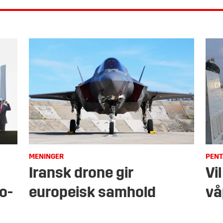
MENINGER
PEN
Iransk drone gir
Vil
o-
europeisk samhold
vå