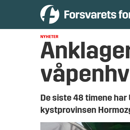
NYHETER
Anklager
våpenhv
De siste 48 timene har
kystprovinsen Hormozga