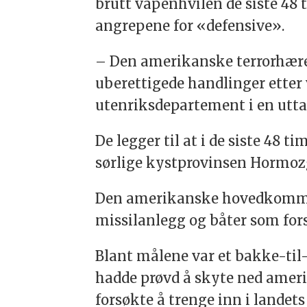
brutt våpenhvilen de siste 48 
angrepene for «defensive».
– Den amerikanske terrorhæren
uberettigede handlinger etter 
utenriksdepartement i en uttal
De legger til at i de siste 48
sørlige kystprovinsen Hormoz
Den amerikanske hovedkomman
missilanlegg og båter som for
Blant målene var et bakke-til
hadde prøvd å skyte ned amerik
forsøkte å trenge inn i landets