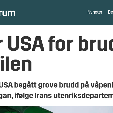
Nyheter
De
 USA for bru
ilen
 USA begått grove brudd på våpenhv
n, ifølge Irans utenriksdeparte