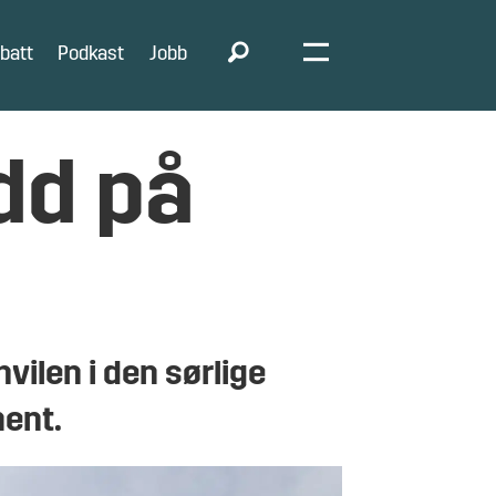
batt
Podkast
Jobb
dd på
ilen i den sørlige
ment.