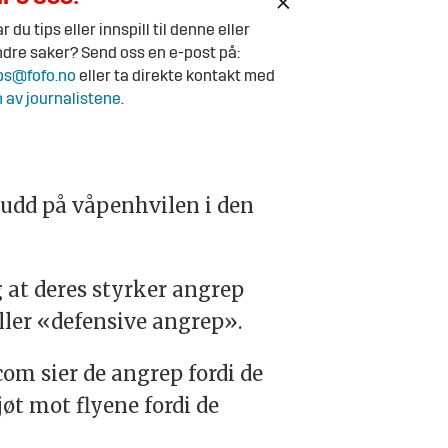
r du tips eller innspill til denne eller
dre saker? Send oss en e-post på:
ps@fofo.no
eller ta direkte kontakt med
 av journalistene
.
brudd på våpenhvilen i den
t deres styrker angrep
ller «defensive angrep».
om sier de angrep fordi de
øt mot flyene fordi de