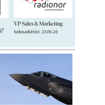
VP Sales & Marketing
Seksjonsled
g?
Søknadsfrist: 23.08.26
Søknadsfrist: