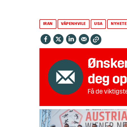
IRAN
VÅPENHVILE
USA
NYHETE
Ønsker
deg op
Få de viktigs