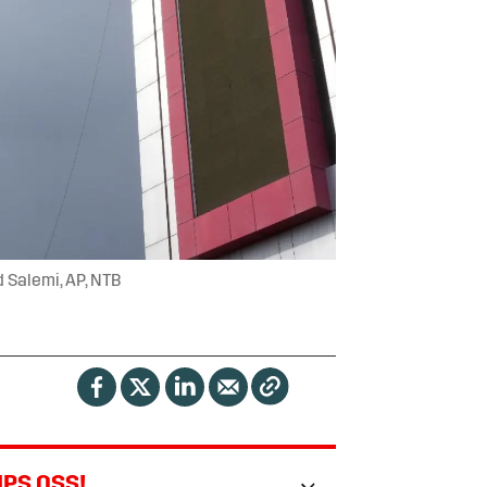
d Salemi, AP, NTB
IPS OSS!