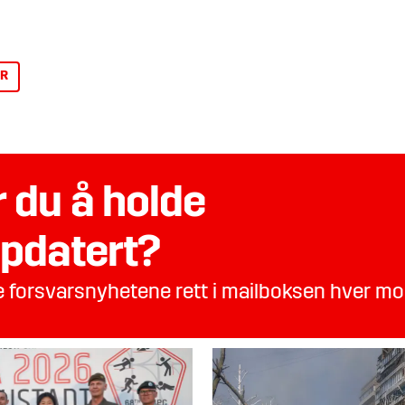
R
 du å holde
pdatert?
te forsvarsnyhetene rett i mailboksen hver m