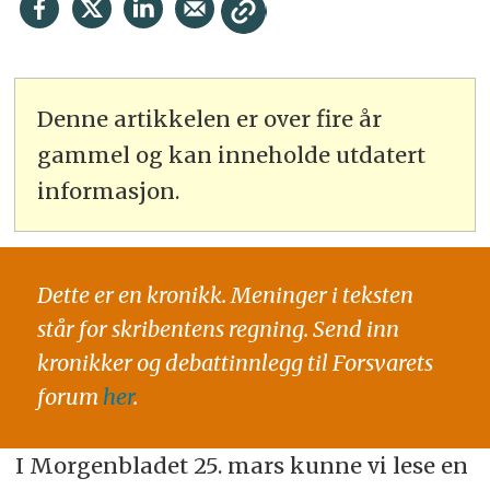
Denne artikkelen er over fire år
gammel og kan inneholde utdatert
informasjon.
Dette er en kronikk. Meninger i teksten
står for skribentens regning. Send inn
kronikker og debattinnlegg til Forsvarets
forum
her
.
I Morgenbladet 25. mars kunne vi lese en