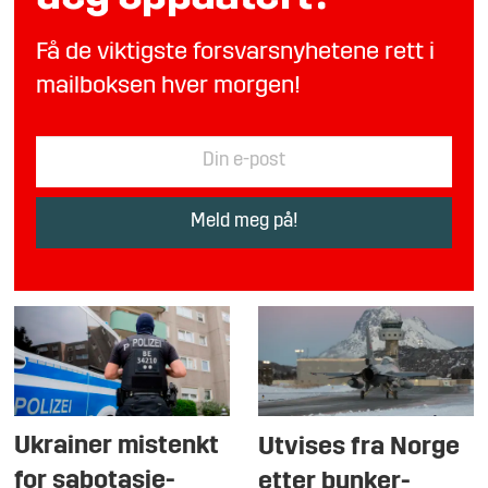
Få de viktigste forsvarsnyhetene rett i
mailboksen hver morgen!
Ukrainer mistenkt
Utvises fra Norge
for sabotasje-
etter bunker-