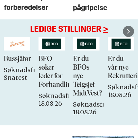
forberedelser
pågripelse
LEDIGE STILLINGER
>
Bussjåfør
BFO
Er du
Er du
søker
BFOs
vår nye
Søknadsfrist:
leder for
nye
Rekrutteri
Snarest
Forhandlingsutvalget
Teigsjef
Søknadsfr
MidtVest?
18.08.26
Søknadsfrist:
18.08.26
Søknadsfrist:
18.08.26