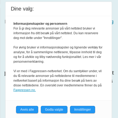
Dine valg:
Redaksjonen har en fri og uavhengig stilling i
henhold til
Lov om redaksjonell uavhengighet og
Informasjonskapsler og personvern
For å gi deg relevante annonser på vårt nettsted bruker vi
ansvar i redaktørstyrte medier
og
informasjon fra ditt besøk på vårt nettsted. Du kan reservere
Redaktørplakaten
.
deg mot dette under "Innstillinger".
For øvrig bruker vi informasjonskapsler og lignende verktøy for
Vær
Forsvarets forum arbeider etter
analyse, for å sammenligne nettlesere, tilpasse innhold til deg
og for å utvikle og tilby nødvendig funksjonalitet. Les mer i vår
Varsom-plakatens
personvernerklæring.
regler for god
Vi er med i Fagpressen-nettverket. Om du samtykker under, vil
presseskikk. Den som mener seg rammet
du få relevante annonser på nettstedene til medlemmene i
av urettmessig medieomtale, oppfordres
nettverket basert på informasjon fra dine besøk på tvers av
disse nettstedene. En oversikt over medlemmene finner du på
ta kontakt med redaksjonen
til å
.
Fagpressen.no.
Pressens Faglige Utvalg (PFU)
er et
Avvis alle
Godta valgte
Innstillinger
klageorgan oppnevnt av Norsk