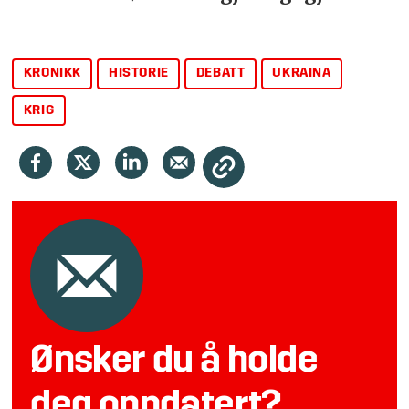
KRONIKK
HISTORIE
DEBATT
UKRAINA
KRIG
Ønsker du å holde
deg oppdatert?