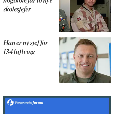
høgskole får to nye
skolesjefer
Han er ny sjef for
134 luftving