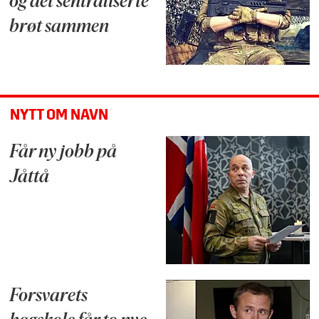
og det sentraliserte
brøt sammen
NYTT OM NAVN
Får ny jobb på
Jåttå
Forsvarets