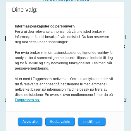
Dine valg:
Vær
Forsvarets forum arbeider etter
Varsom-plakatens
regler for god
Informasjonskapsler og personvern
For å gi deg relevante annonser på vårt nettsted bruker vi
presseskikk. Den som mener seg rammet
informasjon fra ditt besøk på vårt nettsted. Du kan reservere
deg mot dette under "Innstillinger".
av urettmessig medieomtale, oppfordres
For øvrig bruker vi informasjonskapsler og lignende verktøy for
ta kontakt med redaksjonen
til å
.
analyse, for å sammenligne nettlesere, tilpasse innhold til deg
og for å utvikle og tilby nødvendig funksjonalitet. Les mer i vår
personvernerklæring.
Pressens Faglige Utvalg (PFU)
er et
Vi er med i Fagpressen-nettverket. Om du samtykker under, vil
klageorgan oppnevnt av Norsk
du få relevante annonser på nettstedene til medlemmene i
Presseforbund som behandler klager
nettverket basert på informasjon fra dine besøk på tvers av
disse nettstedene. En oversikt over medlemmene finner du på
mot mediene i presseetiske spørsmål. For
Fagpressen.no.
informasjon om klageadgang, se:
www.presse.no
Avvis alle
Godta valgte
Innstillinger