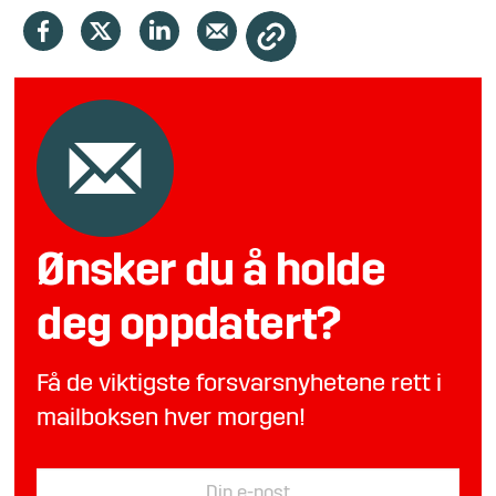
Ønsker du å holde
deg oppdatert?
Få de viktigste forsvarsnyhetene rett i
mailboksen hver morgen!