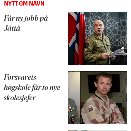
NYTT OM NAVN
Får ny jobb på
Jåttå
Forsvarets
høgskole får to nye
skolesjefer