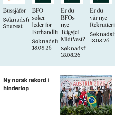
Bussjåfør
BFO
Er du
Er du
søker
BFOs
vår nye
Søknadsfrist:
leder for
nye
Rekrutteri
Snarest
Forhandlingsutvalget
Teigsjef
Søknadsfr
MidtVest?
18.08.26
Søknadsfrist:
18.08.26
Søknadsfrist:
18.08.26
Ny norsk rekord i
hinderløp