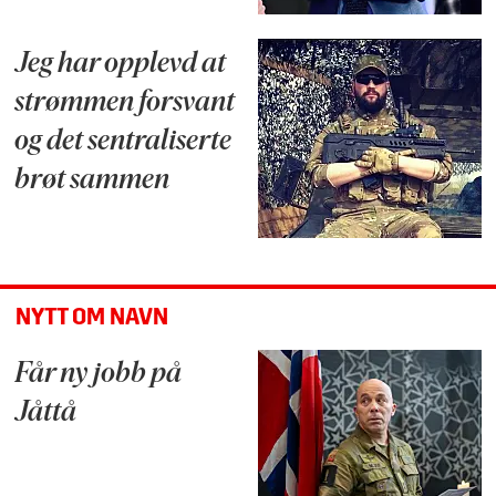
Jeg har opplevd at
strømmen forsvant
og det sentraliserte
brøt sammen
NYTT OM NAVN
Får ny jobb på
Jåttå