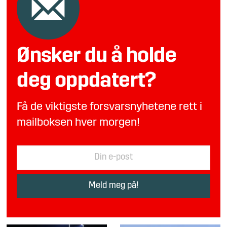
Ønsker du å holde
deg oppdatert?
Få de viktigste forsvarsnyhetene rett i
mailboksen hver morgen!