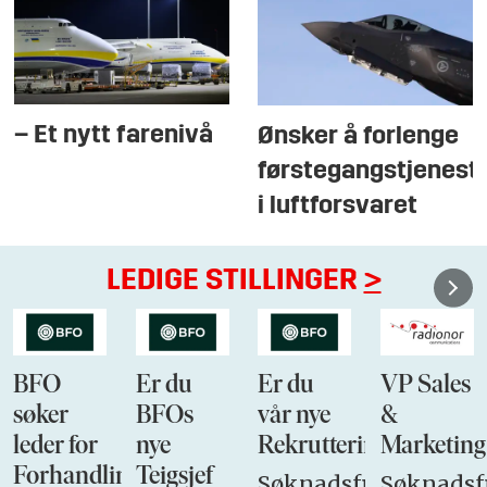
– Et nytt farenivå
Ønsker å forlenge
førstegangstjenest
i luftforsvaret
LEDIGE STILLINGER
>
BFO
Er du
Er du
VP Sales
søker
BFOs
vår nye
&
leder for
nye
Rekrutteringsansvarli
Marketing
Forhandlingsutvalget
Teigsjef
Søknadsfrist:
Søknadsfr