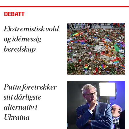
DEBATT
Ekstremistisk vold
og idémessig
beredskap
Putin foretrekker
sitt dårligste
alternativ i
Ukraina