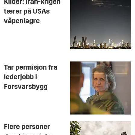
Kilder: Iran-krigen
tærer på USAs
våpenlagre
Tar permisjon fra
lederjobb i
Forsvarsbygg
Flere personer