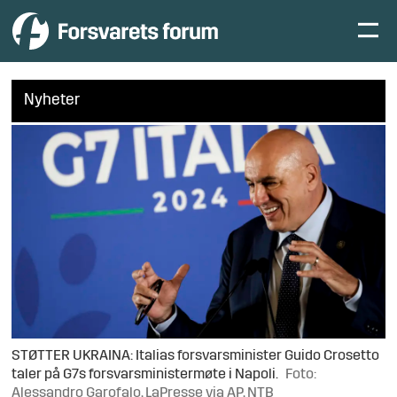
Nyheter
STØTTER UKRAINA: Italias forsvarsminister Guido Crosetto
taler på G7s forsvarsministermøte i Napoli.
Foto:
Alessandro Garofalo, LaPresse via AP, NTB