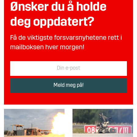
Ønsker du å holde
deg oppdatert?
Få de viktigste forsvarsnyhetene rett i
mailboksen hver morgen!