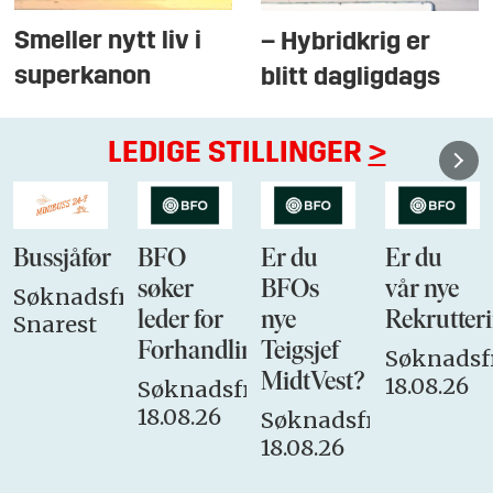
Smeller nytt liv i
– Hybridkrig er
superkanon
blitt dagligdags
LEDIGE STILLINGER
>
Bussjåfør
BFO
Er du
Er du
søker
BFOs
vår nye
Søknadsfrist:
leder for
nye
Rekrutteri
Snarest
Forhandlingsutvalget
Teigsjef
Søknadsfr
MidtVest?
18.08.26
Søknadsfrist:
18.08.26
Søknadsfrist:
18.08.26