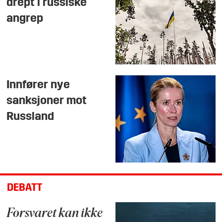
drept i russiske
angrep
Innfører nye
sanksjoner mot
Russland
DEBATT
Forsvaret kan ikke