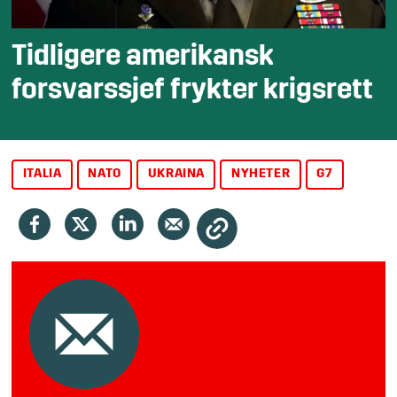
Tidligere amerikansk
forsvarssjef frykter krigsrett
ITALIA
NATO
UKRAINA
NYHETER
G7