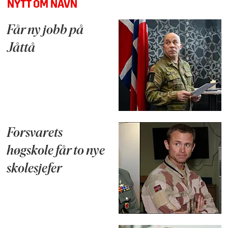
NYTT OM NAVN
Får ny jobb på
Jåttå
Forsvarets
høgskole får to nye
skolesjefer