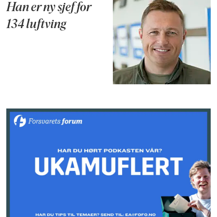
Han er ny sjef for
134 luftving