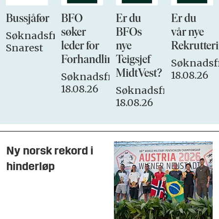
Bussjåfør
BFO
Er du
Er du
søker
BFOs
vår nye
Søknadsfrist:
leder for
nye
Rekrutteri
Snarest
Forhandlingsutvalget
Teigsjef
Søknadsfr
MidtVest?
18.08.26
Søknadsfrist:
18.08.26
Søknadsfrist:
18.08.26
Ny norsk rekord i
hinderløp