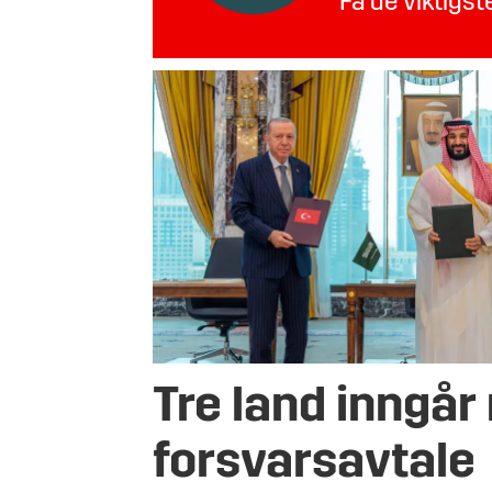
Få de viktigs
Tre land inngår
forsvarsavtale