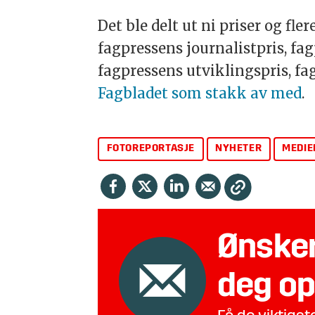
Det ble delt ut ni priser og fl
fagpressens journalistpris, fa
fagpressens utviklingspris, fag
Fagbladet som stakk av med
.
FOTOREPORTASJE
NYHETER
MEDIE
Ønsker
deg op