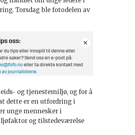
 og handlet om unge ledere i
ing. Torsdag ble fotodelen av
ips oss:
r du tips eller innspill til denne eller
dre saker? Send oss en e-post på:
ps@fofo.no
eller ta direkte kontakt med
 av journalistene
.
ids- og tjenestemiljø, og for å
 dette er en utfordring i
rer unge mennesker i
ljøfaktor og tilstedeværelse