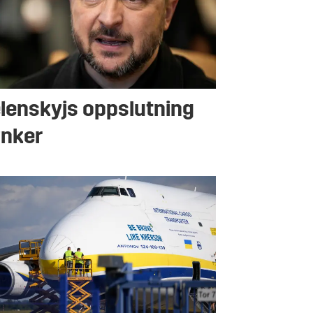
lenskyjs oppslutning
nker