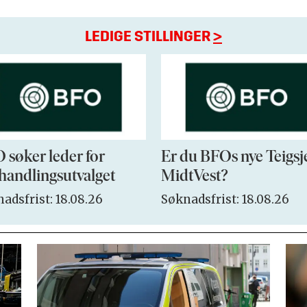
LEDIGE STILLINGER
>
 søker leder for
Er du BFOs nye Teigsj
handlingsutvalget
MidtVest?
adsfrist: 18.08.26
Søknadsfrist: 18.08.26