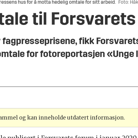
essens hus for å motta hedelig omtale for sitt arbeid.
Foto: Hå
ale til Forsvaret
v fagpresseprisene, fikk Forsvaret
 omtale for fotoreportasjen «Unge
 gammel og kan inneholde utdatert informasjon.