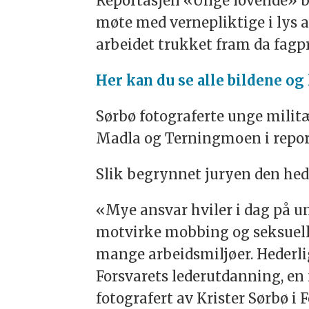
Reportasjen «Unge lovende» ble
møte med vernepliktige i lys 
arbeidet trukket fram da fagpr
Her kan du se alle bildene og 
Sørbø fotograferte unge milit
Madla og Terningmoen i repor
Slik begrynnet juryen den hed
«Mye ansvar hviler i dag på ung
motvirke mobbing og seksuell t
mange arbeidsmiljøer. Hederli
Forsvarets lederutdanning, en 
fotografert av Krister Sørbø i 