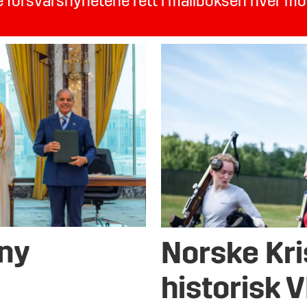
te forsvarsnyhetene rett i mailboksen hver m
 ny
Norske Kri
historisk 