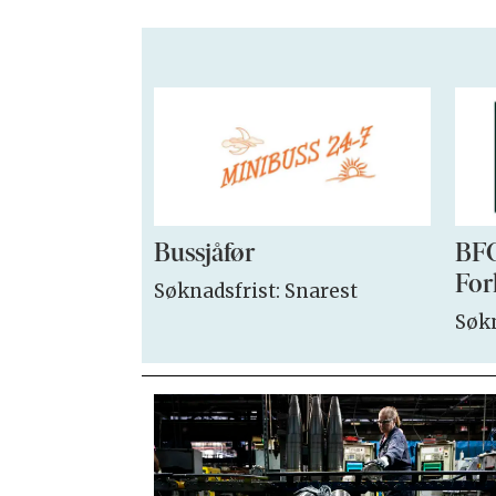
Bussjåfør
BFO
For
Søknadsfrist: Snarest
Søkn