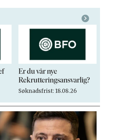
ef
Er du vår nye
VP Sales & 
Rekrutteringsansvarlig?
Søknadsfrist:
Søknadsfrist: 18.08.26