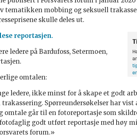
 publisert i Forsvarets forum i januar 2020
av tematikken mobbing og seksuell trakasser
esseprisene skulle deles ut.
lese reportasjen.
T
ære ledere på Bardufoss, Setermoen,
Ha
an
tasjen.
ti
en
erlige omtalen:
e ledere, ikke minst for å skape et godt arbe
rakassering. Spørreundersøkelser har vist at
g omtale går til en fotoreportasje som skild
fotofaglig godt utført reportasje med høy mi
Forsvarets forum.»