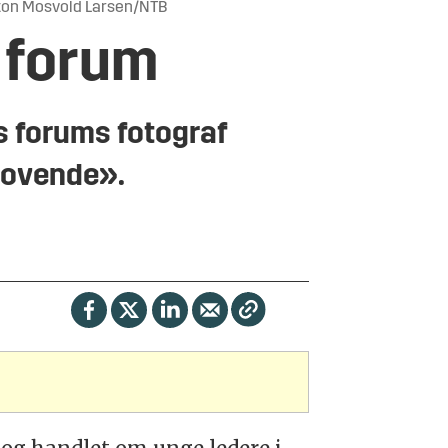
kon Mosvold Larsen/NTB
s forum
s forums fotograf
 lovende».