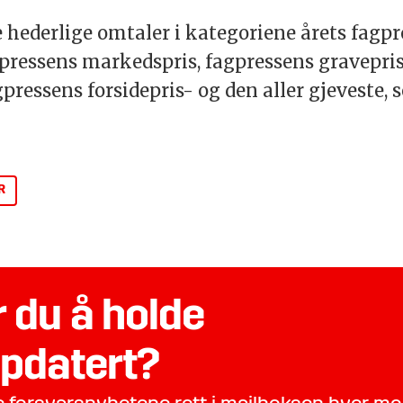
ere hederlige omtaler i kategoriene årets fagp
gpressens markedspris, fagpressens gravepris,
pressens forsidepris- og den aller gjeveste, 
R
 du å holde
pdatert?