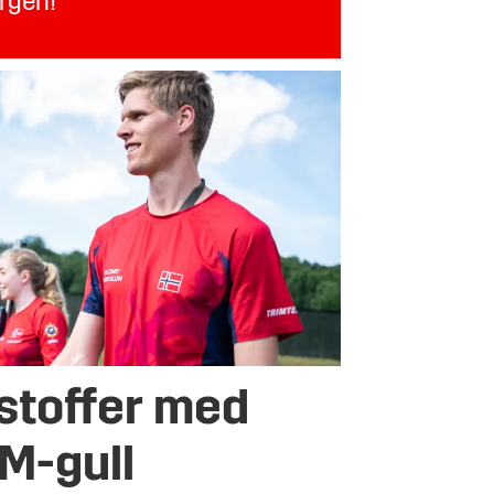
orgen!
stoffer med
VM-gull