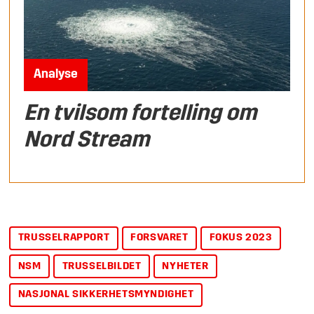
Analyse
En tvilsom fortelling om
Nord Stream
TRUSSELRAPPORT
FORSVARET
FOKUS 2023
NSM
TRUSSELBILDET
NYHETER
NASJONAL SIKKERHETSMYNDIGHET