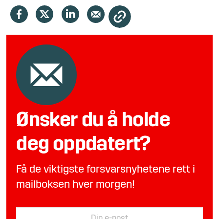
Ønsker du å holde
deg oppdatert?
Få de viktigste forsvarsnyhetene rett i
mailboksen hver morgen!