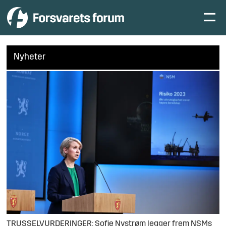
Nyheter
TRUSSELVURDERINGER: Sofie Nystrøm legger frem NSMs