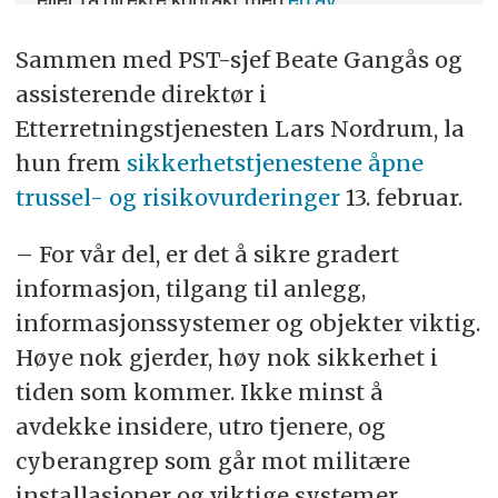
eller ta direkte kontakt med
en av
journalistene
.
Sammen med PST-sjef Beate Gangås og
assisterende direktør i
Etterretningstjenesten Lars Nordrum, la
hun frem
sikkerhetstjenestene åpne
trussel- og risikovurderinger
13. februar.
– For vår del, er det å sikre gradert
informasjon, tilgang til anlegg,
informasjonssystemer og objekter viktig.
Høye nok gjerder, høy nok sikkerhet i
tiden som kommer. Ikke minst å
avdekke insidere, utro tjenere, og
cyberangrep som går mot militære
installasjoner og viktige systemer.