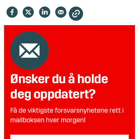
Ønsker du å holde
deg oppdatert?
Få de viktigste forsvarsnyhetene rett i
mailboksen hver morgen!