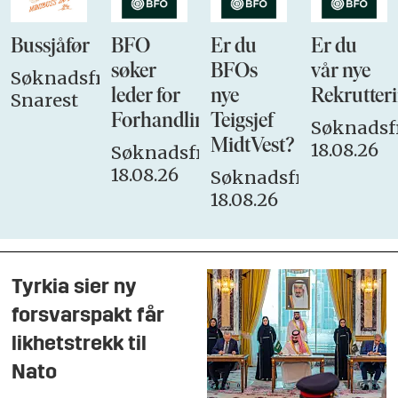
Bussjåfør
BFO
Er du
Er du
søker
BFOs
vår nye
Søknadsfrist:
leder for
nye
Rekrutteri
Snarest
Forhandlingsutvalget
Teigsjef
Søknadsfr
MidtVest?
18.08.26
Søknadsfrist:
18.08.26
Søknadsfrist:
18.08.26
Tyrkia sier ny
forsvarspakt får
likhetstrekk til
Nato