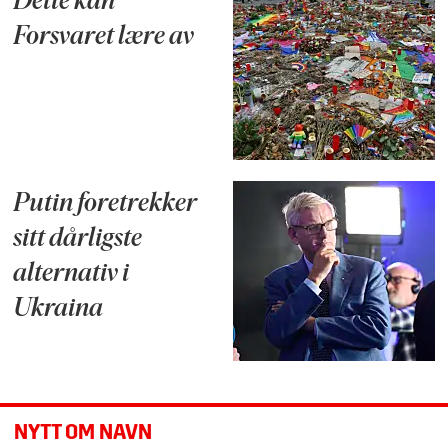
Dette kan
Forsvaret lære av
Putin foretrekker
sitt dårligste
alternativ i
Ukraina
NYTT OM NAVN