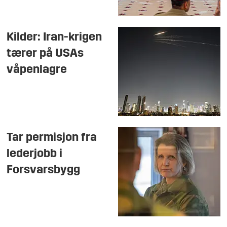
Kilder: Iran-krigen
tærer på USAs
våpenlagre
Tar permisjon fra
lederjobb i
Forsvarsbygg