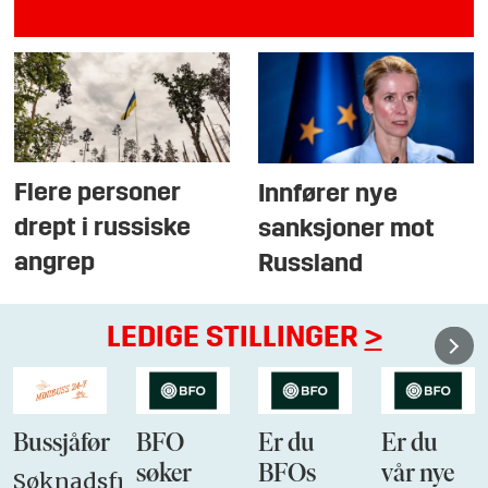
Flere personer
Innfører nye
drept i russiske
sanksjoner mot
angrep
Russland
LEDIGE STILLINGER
>
Bussjåfør
BFO
Er du
Er du
søker
BFOs
vår nye
Søknadsfrist: