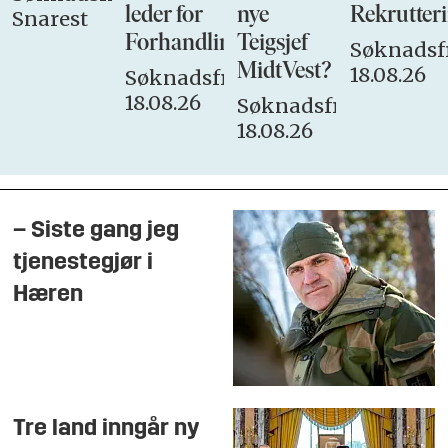
leder for
nye
Rekrutteri
Snarest
Forhandlingsutvalget
Teigsjef
Søknadsfr
MidtVest?
18.08.26
Søknadsfrist:
18.08.26
Søknadsfrist:
18.08.26
– Siste gang jeg
tjenestegjør i
Hæren
Tre land inngår ny