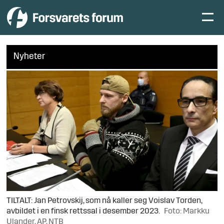
Nyheter
TILTALT: Jan Petrovskij, som nå kaller seg Voislav Torden,
avbildet i en finsk rettssal i desember 2023.
Foto: Markku
Ulander, AP, NTB