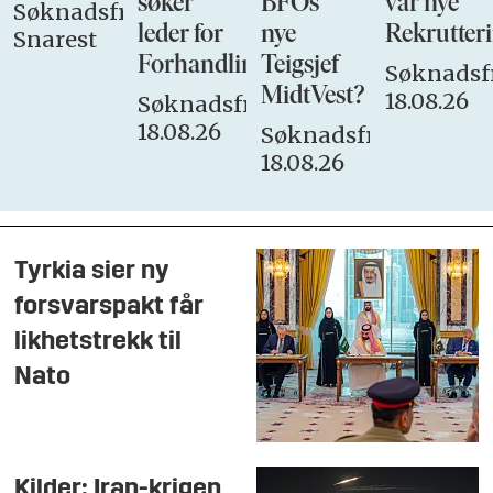
søker
BFOs
vår nye
Søknadsfrist:
leder for
nye
Rekrutteri
Snarest
Forhandlingsutvalget
Teigsjef
Søknadsfr
MidtVest?
18.08.26
Søknadsfrist:
18.08.26
Søknadsfrist:
18.08.26
Tyrkia sier ny
forsvarspakt får
likhetstrekk til
Nato
Kilder: Iran-krigen