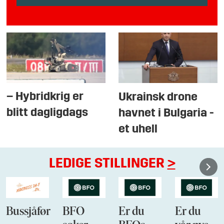
– Hybridkrig er
Ukrainsk drone
blitt dagligdags
havnet i Bulgaria -
et uhell
LEDIGE STILLINGER
>
Bussjåfør
BFO
Er du
Er du