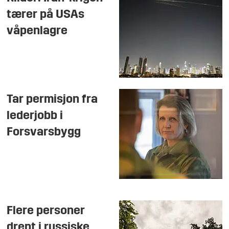
tærer på USAs
våpenlagre
Tar permisjon fra
lederjobb i
Forsvarsbygg
Flere personer
drept i russiske